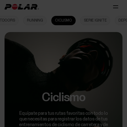
TDOORS
RUNNING
CICLISMO
SERIE IGNITE
DEP
Ciclismo
Equípate para tus rutas favoritas con todo lo
que necesitas para registrar los datos de tus
entrenamientos de ciclismo de carretera y de