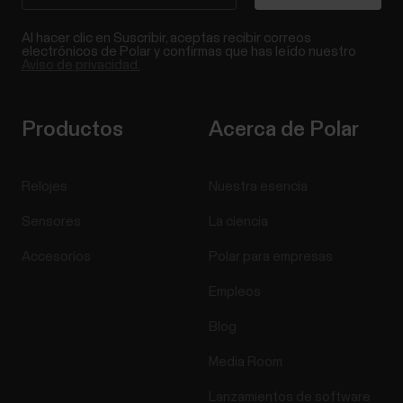
Al hacer clic en Suscribir, aceptas recibir correos
electrónicos de Polar y confirmas que has leído nuestro
Aviso de privacidad.
Productos
Acerca de Polar
Relojes
Nuestra esencia
Sensores
La ciencia
Accesorios
Polar para empresas
Empleos
Blog
Media Room
Lanzamientos de software