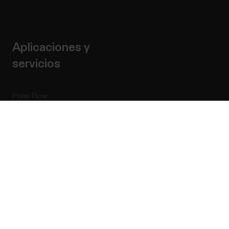
Aplicaciones y
servicios
Polar Flow
Aplicaciones compatibles
Success! ##
Smart Coaching
Desarrolladores