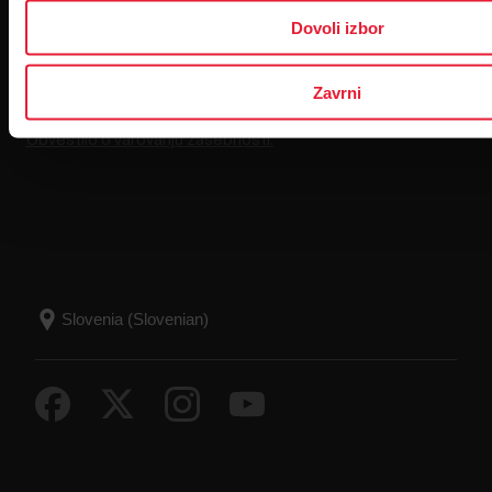
Dovoli izbor
Zavrni
S klikom na Naroči me se strinjate s prejemanjem
elektronskih sporočil Polar in potrjujete, da ste prebrali naše
Obvestilo o varovanju zasebnosti.