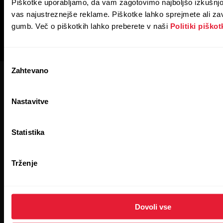
Piškotke uporabljamo, da vam zagotovimo najboljšo izkušnjo
vas najustreznejše reklame. Piškotke lahko sprejmete ali za
gumb. Več o piškotkih lahko preberete v naši
Politiki piškot
Izbira
Zahtevano
soglasja
Nastavitve
Statistika
E-novice Polar za podjetja
Trženje
Naročite se in prejemajte sveže novice, ki jih ponuja Polar za
podjetja.
Dovoli vse