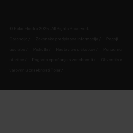
© Polar Electro 2025 . All Rights Reserved.
Garancija
Zakonsko predpisane informacije
Pogoji
uporabe
Piškotki
Nastavitve piškotkov
Ponudniki
storitev
Pogosta vprašanja o zasebnosti
Obvestilo o
varovanju zasebnosti Polar