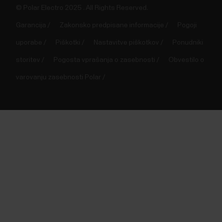
© Polar Electro 2025 . All Rights Reserved.
Garancija
Zakonsko predpisane informacije
Pogoji
uporabe
Piškotki
Nastavitve piškotkov
Ponudniki
storitev
Pogosta vprašanja o zasebnosti
Obvestilo o
varovanju zasebnosti Polar