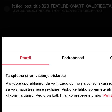
počutje
[titled_text_title:B2B_FEATURE_SMART_CALORIES/T
[titled_text_lead:B2B_FEATURE_SMART_CALORIES/TAB_DESCRIPTION]
Za
vladne
in
varnostne
službe
Za
razvijalce
Potrdi
Podrobnosti
Ta spletna stran vsebuje piškotke
Piškotke uporabljamo, da vam zagotovimo najboljšo izkušnjo
za vas najustreznejše reklame. Piškotke lahko sprejmete ali
klikom na gumb. Več o piškotkih lahko preberete v naši
Poli