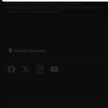
S klikom na Naroči me se strinjate s prejemanjem
elektronskih sporočil Polar in potrjujete, da ste prebrali naše
Obvestilo o varovanju zasebnosti.