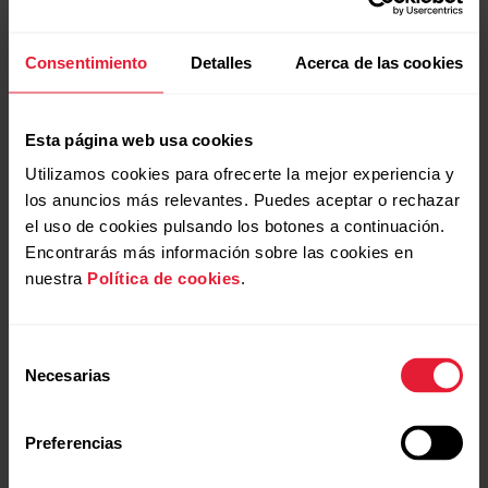
Consentimiento
Detalles
Acerca de las cookies
Esta página web usa cookies
Utilizamos cookies para ofrecerte la mejor experiencia y
los anuncios más relevantes. Puedes aceptar o rechazar
el uso de cookies pulsando los botones a continuación.
Polar Vantage V2
Encontrarás más información sobre las cookies en
Reloj multideporte premium
nuestra
Política de cookies
.
→
Más información
Selección
Necesarias
de
consentimiento
Preferencias