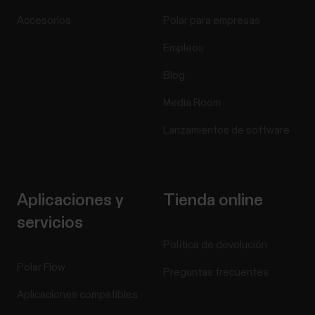
Accesorios
Polar para empresas
Empleos
Blog
Media Room
Lanzamientos de software
Aplicaciones y
Tienda online
servicios
Política de devolución
Polar Flow
Preguntas frecuentes
Aplicaciones compatibles