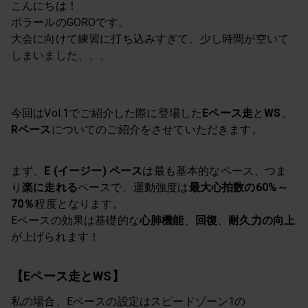
こんにちは！
ポラールのGOROです。
大会に向けて練習に打ち込みすぎて、少し時間が空いて
しまいました、、、
今回はVol.1でご紹介した際に登場した
Eペース走
と
WS
、
Rペース
についてのご紹介をさせていただきます。
まず、
E (イージー) ペース
は最も基本的なペース、つま
り
楽に走れる
ペースで、運動強度は
最大心拍数の60%～
70％
程度となります。
Eペースの効果は基礎的な
心肺機能
、
回復
、
耐久力の向上
が上げられます！
【Eペース走とWS】
私の場合、Eペースの設定はスピードゾーン1の