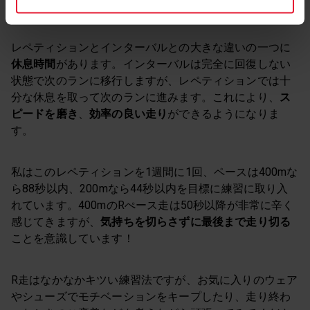
レペティションとインターバルとの大きな違いの一つに
休息時間
があります。インターバルは完全に回復しない
状態で次のランに移行しますが、レペティションでは十
分な休息を取って次のランに進みます。これにより、
ス
ピードを磨き
、
効率の良い走り
ができるようになりま
す。
私はこのレペティションを1週間に1回、ペースは400mな
ら88秒以内、200mなら44秒以内を目標に練習に取り入
れています。400mのRぺース走は50秒以降が非常に辛く
感じてきますが、
気持ちを切らさずに最後まで走り切る
ことを意識しています！
R走はなかなかキツい練習法ですが、お気に入りのウェア
やシューズでモチベーションをキープしたり、走り終わ