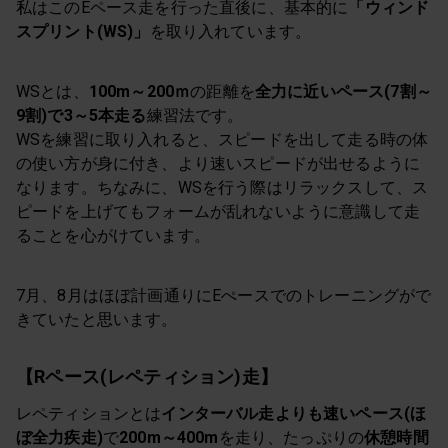
私はこのEペース走を行った直後に、基本的に
「ウィンド
スプリント(WS)」
を取り入れています。
WSとは、
100m～200ｍ
の距離を
全力に近いペース(7割～
9割)で3～5本走る
練習法です。
WSを練習に取り入れると、スピードを出して走る時の体
の使い方が身に付き、より速いスピードが出せるように
なります。ちなみに、WSを行う際はリラックスして、ス
ピードを上げてもフォームが乱れないように意識して走
ることを心がけています。
7月、8月はほぼ計画通りにEぺースでのトレーニングがで
きていたと思います。
【Rペース(レペティション)走】
レペティションとは
インターバル走よりも速いペース(ほ
ぼ全力疾走)
で
200m～400m
を走り、たっぷりの
休憩時間