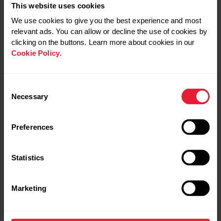
historique d’entraînement, votre état de
This website uses cookies
récupération et votre niveau de forme.
We use cookies to give you the best experience and most
Objectifs des activités
relevant ads. You can allow or decline the use of cookies by
clicking on the buttons. Learn more about cookies in our
Utilisation de plans d’entraînement et de
Cookie Policy
.
programmes de course
Contrôle de la musique sans décrocher le
téléphone portable
Consent
Necessary
Selection
Jusqu’à cinq jours ou 20 heures d’autonomie de
la batterie
Preferences
GPS intégré pour une mesure précise de votre
distance parcourue
Statistics
LA POLAR IGNITE 2 EST-
ELLE FAITE POUR VOUS ?
Marketing
Si la Polar Ignite 2 est une montre de fitness très