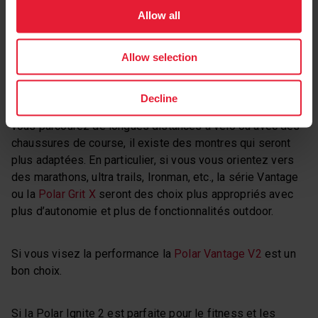
complète et constitue le bon choix pour de nombreuses
Allow all
personnes, la gamme Polar offre de larges possibilités
de produits et une autre montre est peut être plus
Allow selection
adaptée à vos besoins.
Decline
Par exemple, si vous êtes un athlète d’endurance et que
vous parcourez de longues distances à vélo ou avec des
chaussures de course, il existe des montres qui seront
plus adaptées. En particulier, si vous vous orientez vers
des marathons, ultra trails, Ironman, etc., la série Vantage
ou la
Polar Grit X
seront des choix plus appropriés avec
plus d’autonomie et plus de fonctionnalités outdoor.
Si vous visez la performance la
Polar Vantage V2
est un
bon choix.
Si la Polar Ignite 2 est parfaite pour le fitness et les