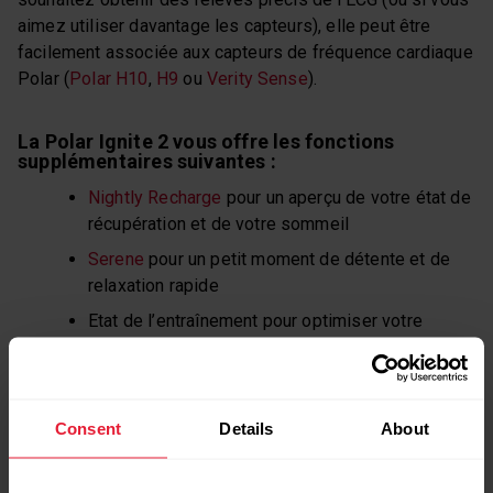
aimez utiliser davantage les capteurs), elle peut être
facilement associée aux capteurs de fréquence cardiaque
Polar (
Polar H10
,
H9
ou
Verity Sense
).
La Polar Ignite 2 vous offre les fonctions
supplémentaires suivantes :
Nightly Recharge
pour un aperçu de votre état de
récupération et de votre sommeil
Serene
pour un petit moment de détente et de
relaxation rapide
Etat de l’entraînement pour optimiser votre
récupération et l’intensité de l’entraînement
Planification et évaluation des entraînements
avec Polar Flow
Consent
Details
About
Des recommandations d’entraînement
personnalisées avec
FitSpark
, basées sur votre