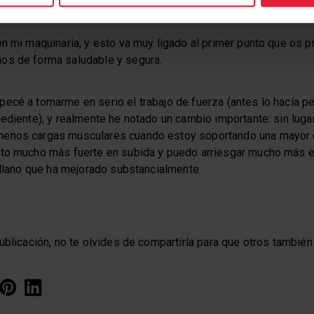
plinas de forma habitual para entrenar, pero no quiero dejar de 
n mi maquinaria, y esto va muy ligado al primer punto que os p
os de forma saludable y segura.
ecé a tomarme en serio el trabajo de fuerza (antes lo hacía p
pediente), y realmente he notado un cambio importante: sin lug
enos cargas musculares cuando estoy soportando una mayor 
to mucho más fuerte en subida y puedo arriesgar mucho más en
 llano que ha mejorado substancialmente.
ublicación, no te olvides de compartirla para que otros también