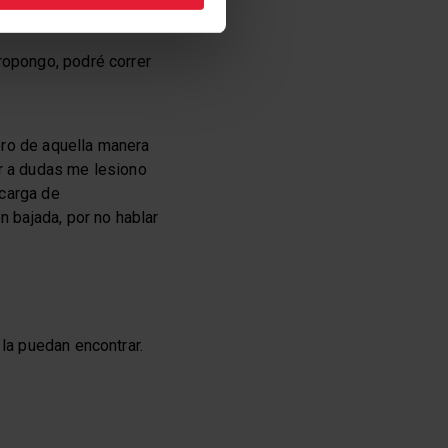
correr, si puedo, jamás.
ropongo, podré correr
ero de aquella manera
ar a dudas me lesiono
carga de
 bajada, por no hablar
 la puedan encontrar.