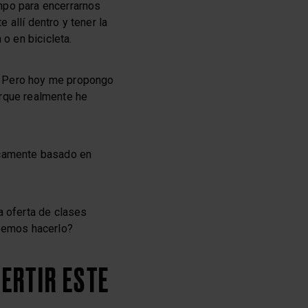
mpo para encerrarnos
allí dentro y tener la
o en bicicleta.
. Pero hoy me propongo
orque realmente he
nicamente basado en
a oferta de clases
ebemos hacerlo?
VERTIR ESTE