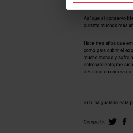
nadar y uso ambas disci
Así que si conservo bie
durante muchos más añ
Hace tres años que emp
como para cubrir el ex
mucho menos y sufro m
entrenamiento; me sien
del ritmo en carrera en
Si te ha gustado esta p
Compartir: