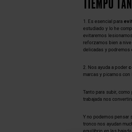
TIEMPO TAN
1. Es esencial para
evi
estudiado y lo he compr
evitaremos lesionarnos.
reforzamos bien a nive
delicadas y podremos c
2. Nos ayuda a poder
c
marcas y picarnos con
Tanto para subir, como 
trabajada nos converti
Y no podemos pensar sól
tronco nos ayudan much
equilibrio en las bajad