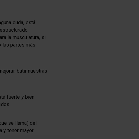
nguna duda, está
 estructurado,
ra la musculatura, si
s las partes más
ejorar, batir nuestras
stá fuerte y bien
idos.
que se llama) del
a y tener mayor