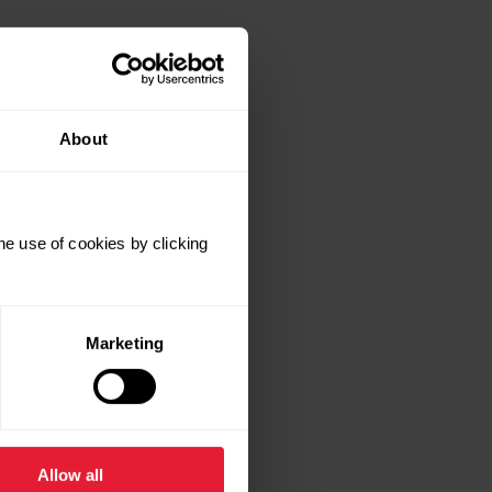
About
he use of cookies by clicking
Marketing
la y aquello de:
Me gusta la bicicleta y
Allow all