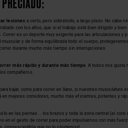
 PRECIADO:
tar lesiones
a corto, pero sobretodo, a largo plazo. No cabe ni
obado con los años, que si el trabajo está bien dirigido y bien
 Correr es un deporte muy exigente para las articulaciones y pa
l muscular y de forma equilibrada todo el cuerpo, protegeremo
orrer durante mucho más tiempo sin interrupciones.
orrer más rápido y durante más tiempo
. A todos nos gusta m
 los compañeros.
para bajar, como para correr en llano, si nuestras musculatura e
rá en mejores corredores, mucho más eficientes, potentes y ráp
o en las piernas … los brazos y toda la zona central (el core 
o en el gesto de correr para poder impulsarnos con más fuerz
as. ¡Imprescindible que no lo olvidemos!