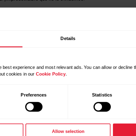
Details
 best experience and most relevant ads. You can allow or decline t
out cookies in our
Cookie Policy
.
Preferences
Statistics
urante muchos años
. No sé vosotros, pero a mi correr me chif
rer, tiraré de bici y de natación”, personalmente no me motiva. 
Allow selection