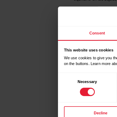
Consent
This website uses cookies
We use cookies to give you the
on the buttons. Learn more ab
Consent
Necessary
Selection
3. Podremos
correr d
“cuando ya no pueda cor
Decline