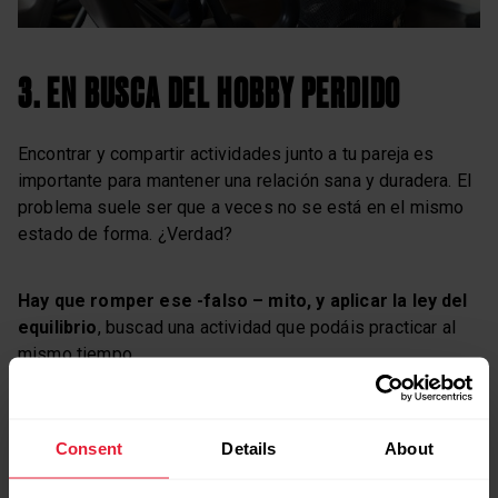
3. EN BUSCA DEL HOBBY PERDIDO
Encontrar y compartir actividades junto a tu pareja es
importante para mantener una relación sana y duradera. El
problema suele ser que a veces no se está en el mismo
estado de forma. ¿Verdad?
Hay que romper ese -falso – mito, y aplicar la ley del
equilibrio
, buscad una actividad que podáis practicar al
mismo tiempo.
Si se quiere, se puede. Os dejo alguna idea:
Consent
Details
About
Tarde de gimnasio
(cada uno/a de vosotros/as