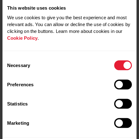
puede trabajar a su “ritmo”, compartiendo mismo
This website uses cookies
espacio).
We use cookies to give you the best experience and most
Sesiones/Actividades dirigidas.
Ciclo Indoor –
relevant ads. You can allow or decline the use of cookies by
Yoga – Entrenamiento Funcional – o Crossfit
(No
clicking on the buttons. Learn more about cookies in our
os asustéis, es apto para cualquier nivel, los
Cookie Policy
.
profesionales se encargarán de adaptar el
mismo entrenamiento a los estados de forma).
Consent
Aventuras en la naturaleza.
Una excursión por
Necessary
Selection
la montaña – una ruta en bici por alguna vía verde
o un día de escalada.
Preferences
Deportes por parejas.
Pádel – Tenis –
frontenis – Natación – Golf.
Statistics
4. OBJETIVOS EN COMÚN
Marketing
Entrenar y practicar ejercicio con tu pareja hace que