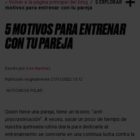
EXPLORAR
« Volver a la página principal del blog
5
Entrenamiento de
Sueño y recuperación
motivos para entrenar con tu pareja
frecuencia cardíaca
5 MOTIVOS PARA ENTRENAR
CON TU PAREJA
Escrito por
Inés Martínez
Publicado originalmente 27/01/2022 13:12
NOTICIAS DE POLAR
Quien tiene una pareja, tiene un tesoro
“anti-
procrastinación
”. A veces, sacar un poco de tiempo de
nuestra ajetreada rutina diaria para dedicarla al
entrenamiento se convierte en una continua lucha contra la