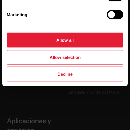
Productos
Acerca de Polar
Marketing
Relojes
Nuestra esencia
Sensores
La ciencia
Allow all
Accesorios
Polar para empresas
Allow selection
Empleos
Blog
Decline
Media Room
Lanzamientos de software
Aplicaciones y