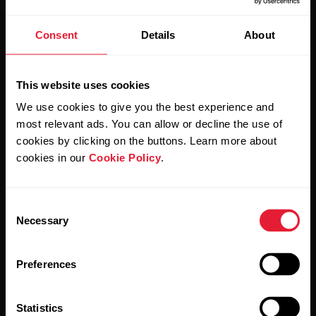
Consent
Details
About
Mantente al día.
This website uses cookies
Regístrate en nuestra newsletter quincenal y recibe
We use cookies to give you the best experience and
las últimas noticias directamente en tu bandeja de
entrada.
most relevant ads. You can allow or decline the use of
cookies by clicking on the buttons. Learn more about
cookies in our
Cookie Policy
.
Consent
Necessary
Selection
Al hacer clic en Suscribir, aceptas recibir correos
Preferences
electrónicos de Polar y confirmas que has leído nuestro
Aviso de privacidad.
Statistics