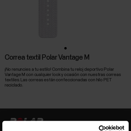
Correa textil Polar Vantage M
¡No renuncies a tu estilo! Combina tu reloj deportivo Polar
Vantage M con cualquier look y ocasión con nuestras correas
textiles. Las correas están confeccionadas con hilo PET
reciclado.