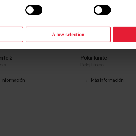
Allow selection
nite 2
Polar Ignite
ness
Reloj fitness
 información
→
Más información