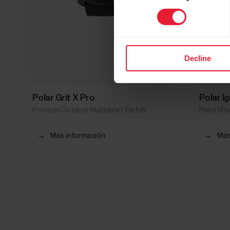
Decline
Polar Grit X Pro
Polar Ig
Premium Outdoor Multisport Watch
Reloj fit
→
Más información
→
Más