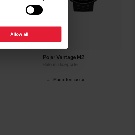
Allow all
Polar Vantage M2
Reloj multideporte
→
Más información