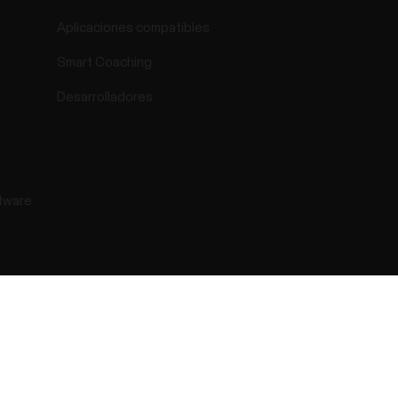
Aplicaciones compatibles
Smart Coaching
Desarrolladores
tware
ntaria
Declaración sobre accesibilidad
Términos de uso