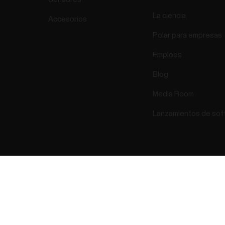
La ciencia
Accesorios
Polar para empresas
Empleos
Blog
Media Room
Lanzamientos de sof
Success! ##
ectro 2026 . All Rights Reserved.
Garantia
Información reglame