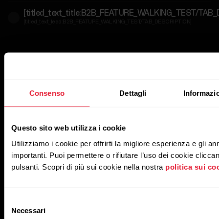
aziendale
[titled_text_title:B2B_FEATURE_WALKING_TEST/TAB
[titled_text_lead:B2B_FEATURE_WALKING_TEST/TAB_DESCRIPTION]
Per
servizi
governativi
e
di
protezione
Consenso
Dettagli
Informazio
Per
sviluppatori
Questo sito web utilizza i cookie
Utilizziamo i cookie per offrirti la migliore esperienza e gli an
importanti. Puoi permettere o rifiutare l’uso dei cookie clicca
pulsanti. Scopri di più sui cookie nella nostra
politica sui co
Selezione
Necessari
del