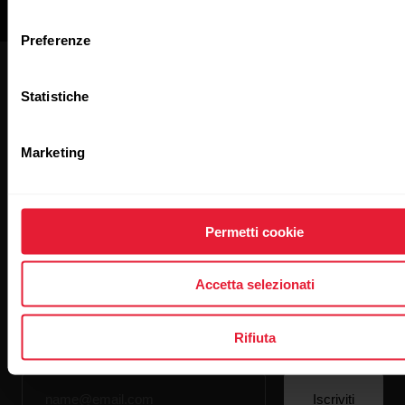
consenso
Preferenze
Statistiche
Marketing
Newsletter Polar for
Business
Permetti cookie
Iscriviti per ricevere tutte le ultime novità su Polar for
Business
Accetta selezionati
Rifiuta