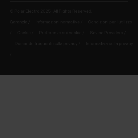
© Polar Electro 2025 . All Rights Reserved.
Garanzia
Informazioni normative
Condizioni per l’utilizzo
Cookie
Preferenze sui cookie
Sevice Providers
Domande frequenti sulla privacy
Informativa sulla privacy