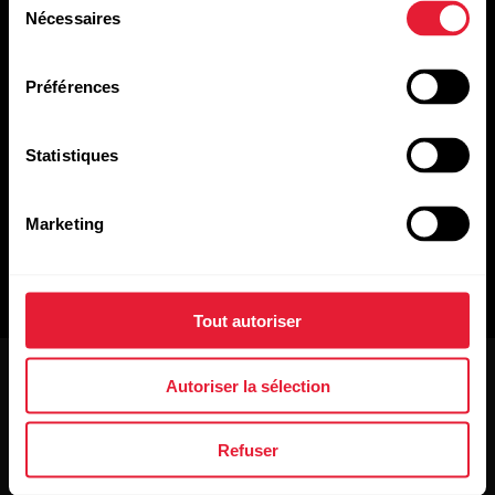
Nécessaires
du
consentement
SDK Polar
Préférences
Le kit de développement logiciel Polar pour applications
mobiles permet de lire et d'interpréter les données des
capteurs de fréquence cardiaque Polar en temps réel, y
Statistiques
compris les données ECG, les données d'accélération et la
transmission de la fréquence cardiaque.
Marketing
Découvrir
Tout autoriser
Autoriser la sélection
Refuser