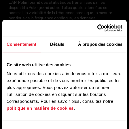
travail
L'API Polar fournit des statistiques transmises par les
dispositifs Polar grand public, telles que les données de
sommeil, la variabilité de la fréquence cardiaque, la mesure
Pouvoirs
continue de la fréquence cardiaque, les données
publics
d'entraînement, l'activité quotidienne et les informations de
et
base des utilisateurs.
services
de
Consentement
Détails
À propos des cookies
Découvrir
sécurité
Pour
Ce site web utilise des cookies.
développeurs
Nous utilisons des cookies afin de vous offrir la meilleure
expérience possible et de vous montrer les publicités les
plus appropriées. Vous pouvez autoriser ou refuser
l'utilisation de cookies en cliquant sur les boutons
correspondants. Pour en savoir plus, consultez notre
politique en matière de cookies
.
Sélection