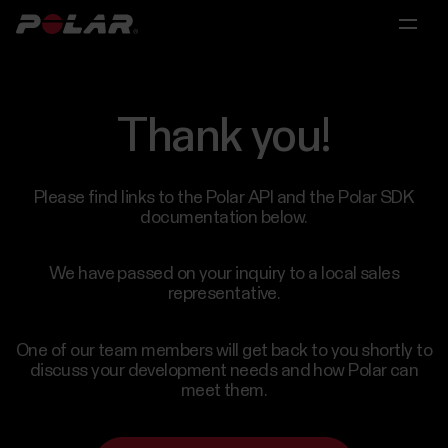
Menu
Menu
Menu
Menu
principal
principal
principal
principal
Produits
Thank you!
Matériel
Solutions
Recherche
Partenariats
Solutions
individuelles
Polar
Recherche
Licences
Please find links to the Polar API and the Polar SDK
Partenariats
360
scientifique
documentation below.
Coaches
et
sportifs
Recherche
médicale
et
We have passed on your inquiry to a local sales
Algorithms
representative.
préparateurs
Recherche
physiques
Produits
Performance
scientifique
Polar
One of our team members will get back to you shortly to
et
grand
discuss your development needs and how Polar can
Solutions
médicale
public
meet them.
Training
collectives
Contactez-
Recovery
nous