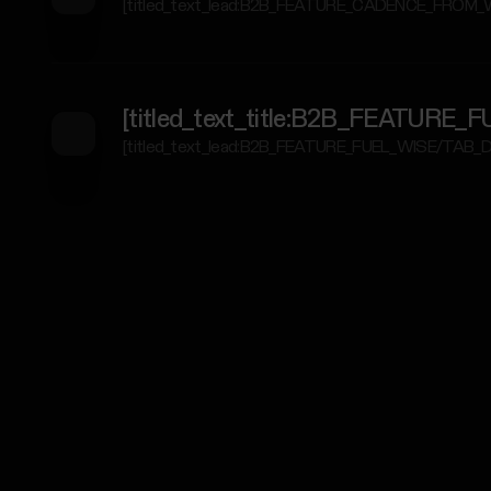
[titled_text_lead:B2B_FEATURE_CADENCE_FROM
[titled_text_title:B2B_FEATUR
[titled_text_lead:B2B_FEATURE_FUEL_WISE/TAB_