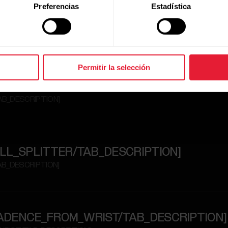
Preferencias
Estadística
E_RUNNING_TEST/TAB_DESCRIPTION]
TAB_DESCRIPTION]
Permitir la selección
E_FITNESS_TEST/TAB_DESCRIPTION]
TAB_DESCRIPTION]
E_HILL_SPLITTER/TAB_DESCRIPTION]
TAB_DESCRIPTION]
RE_CADENCE_FROM_WRIST/TAB_DESCRIPTION]