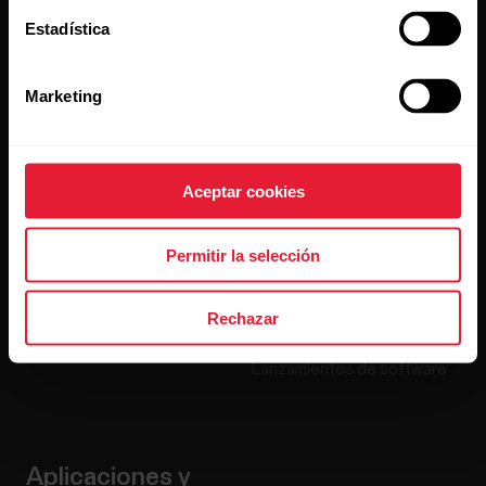
Estadística
Productos
Acerca de Polar
Marketing
Relojes
Nuestra esencia
Sensores
La ciencia
Aceptar cookies
Accesorios
Polar para empresas
Empleos
Permitir la selección
Blog
Rechazar
Media Room
Lanzamientos de software
Aplicaciones y