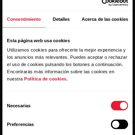
Consentimiento
Detalles
Acerca de las cookies
Mantente al día.
Esta página web usa cookies
Regístrate en nuestra newsletter quincenal y recibe
Utilizamos cookies para ofrecerte la mejor experiencia y
las últimas noticias directamente en tu bandeja de
los anuncios más relevantes. Puedes aceptar o rechazar
entrada.
el uso de cookies pulsando los botones a continuación.
Encontrarás más información sobre las cookies en
nuestra
Política de cookies
.
Selección
Necesarias
de
consentimiento
Al hacer clic en Suscribir, aceptas recibir correos
electrónicos de Polar y confirmas que has leído nuestro
Preferencias
Aviso de privacidad.