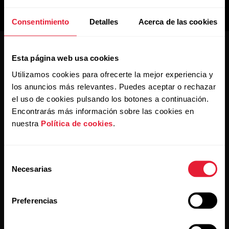
Para
Ayuda
equipos
Consentimiento
Detalles
Acerca de las cookies
deportivos
Para
Esta página web usa cookies
escuelas
Utilizamos cookies para ofrecerte la mejor experiencia y
y
los anuncios más relevantes. Puedes aceptar o rechazar
centros
el uso de cookies pulsando los botones a continuación.
educativos
Newsletter de Polar para
Encontrarás más información sobre las cookies en
empresas
nuestra
Política de cookies
.
Para
gimnasios
y
Suscríbete y recibe las últimas noticias de Polar para
Selección
centros
empresas
Necesarias
de
de
consentimiento
fitness
Preferencias
Para
el