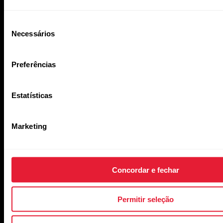
Seleção
Necessários
de
consentimento
Preferências
Estatísticas
Newsletter da Polar para
negócios
Marketing
Inscreva-se para receber as últimas notícias da Polar para
negócios.
Concordar e fechar
Permitir seleção