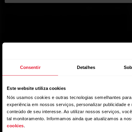
estar
corporativo
[titled_text_title:B2B_FEATURE_SMART_CALORIES/T
[titled_text_lead:B2B_FEATURE_SMART_CALORIES/TAB_DESCRIPTION]
Para
serviços
governamentais
e
de
proteção
Consentir
Detalhes
Sob
Para
desenvolvedores
Este website utiliza cookies
Nós usamos cookies e outras tecnologias semelhantes para
experiência em nossos serviços, personalizar publicidade 
conteúdo de seu interesse. Ao utilizar nossos serviços, vo
tal monitoramento. Informamos ainda que atualizamos a no
cookies
.