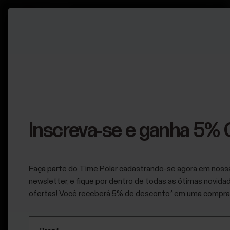
Menu
Menu
Menu
principal
principal
principal
Polar
360
Para
Pesquisa
Parcerias
indivíduos
Soluções
Para
Licenciamento
pesquisa
Para
científica
Inscreva-se e ganha 5% 
Falar conosco
Parcerias
personal
Pesquisa
e
trainers
médica
e
Para
treinadores
Faça parte do Time Polar cadastrando-se agora em noss
pesquisa
Polar
newsletter, e fique por dentro de todas as ótimas novida
científica
Para
para
ofertas! Você receberá 5% de desconto* em uma compra
e
consumidores
médica
grupos
Fale