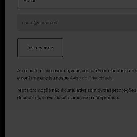
conosco
Para
times
Suporte
esportivos
Para
escolas
e
educação
Ao clicar em Inscrever-se, você concorda em receber e-ma
Para
e confirma que leu nosso
Aviso de Privacidade.
academias
e
*esta promoção não é cumulativa com outras promoções,
clubes
descontos, e é válida para uma única compra/uso.
de
fitness
Para
[titled_text_title:B2B_FEATURE_ACTIVITY_SCORE/T
bem-
[titled_text_lead:B2B_FEATURE_ACTIVITY_SCORE/TAB_DESCRIPTION]