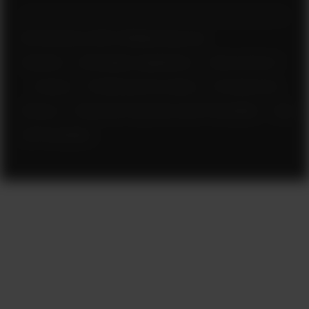
© Polar Electro 2025 . All Rights Reserved.
Garantia
Informações regulatórias
Termos de Uso
Cookies
Preferências de cookies
Provedores de
Serviço
Perguntas Frequentes sobre Privacidade
Aviso
de Privacidade