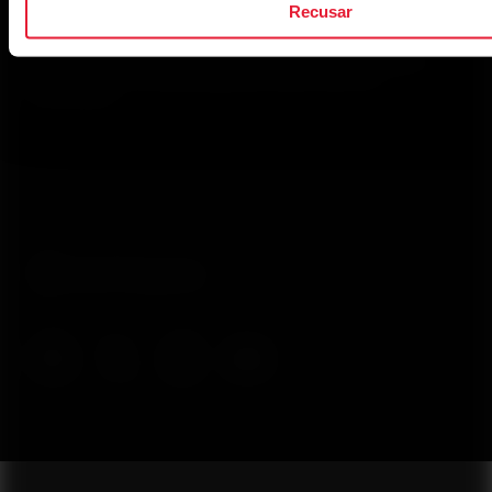
Recusar
Ao clicar em Inscrever-se, você concorda em receber e-
mails da Polar e confirma que leu nosso
Aviso de
Privacidade.