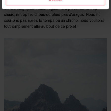
accessibles par des amis. Les conditions
météorologiques étaient également parfaites: ni trop
chaud, ni trop froid, pas de pluie pas d’orages. Nous ne
courions pas après le temps ou un chrono, nous voulions
tout simplement allé au bout de ce projet !