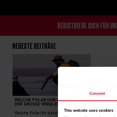
REGISTRIERE DICH FÜR U
NEUESTE BEITRÄGE
Consent
WELCHE POLAR UHR PASST ZU MIR?
DER GROSSE VERGLEICH
This website uses cookies
Welche Polar Uhr passt zu mir? Hier