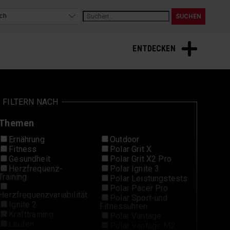
ENTDECKEN
FILTERN NACH
Themen
Ernährung
Outdoor
Fitness
Polar Grit X
Gesundheit
Polar Grit X2 Pro
Herzfrequenz-
Polar Ignite 3
Training
Polar Leistungstests
Polar Pacer Pro
Herzfrequenzvariabilität
Polar Sport-und
Ignite 2
Fitnessuhren
Krafttraining
Polar Vantage
Laufen
Polar Vantage M2