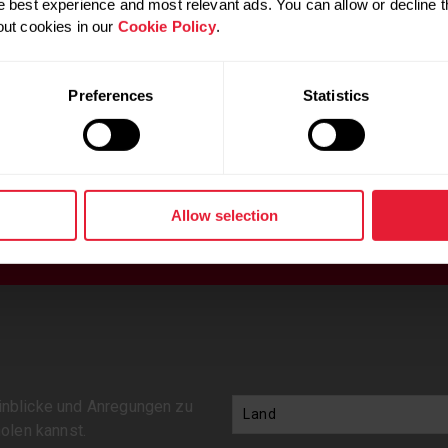
 best experience and most relevant ads. You can allow or decline t
out cookies in our
Cookie Policy
.
Preferences
Statistics
Allow selection
NSEREN NEWSLETTER UND ERHALTE 10% RABATT AUF
Einblicke und Anregungen zu
holen kannst.