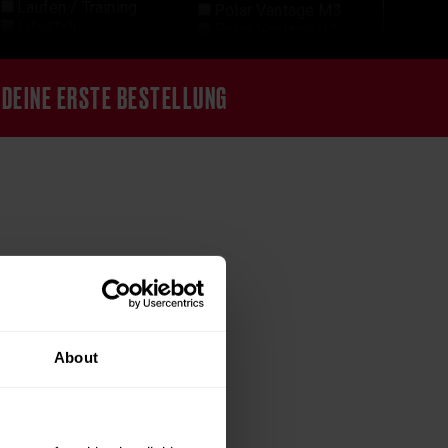
Laufen / Training
Polar Vantage M3
Lifestyle
Polar Vantage V2
Maximale
Polar Vantage V3
Herzfrequenz
Schlaf und Erholung
Mentale Gesundheit
Schwimmen
 DEINE ERSTE BESTELLUNG
Trail Running
Mobility/Beweglichkeit
Training
Motivation
Training/Marathon
Mountainbike
Triathlon
Multisportuhr
Walken
Neuigkeiten von
Polar
Aerobes Training
Orthostatischer Test
Aktivitätsziel
Orthostatischer-Test
Aktivitätsziele
Outdoor
Alltagabewegung
Outdoor Uhr
Anaerobes Training
Outdoorsport
Anearobes Training
Partnerschaft und
About
Triathlon
ANS-Status
Partnerschaft und
Athletiktraining
Ultratrail
Bandscheibenvorfall
Piriformis dehnen
Bein-Erholungstest
Polar Fitness Test
Beweglichkeit