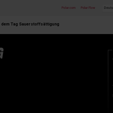
Polar.com
Polar Flow
Schlaf und Erholung
it dem Tag Sauerstoffsättigung
G