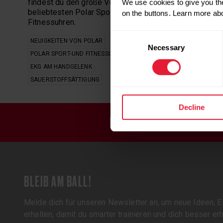
findest du den große Vergleich der
We use cookies to give you the
beliebtesten Polar Sport- und
on the buttons. Learn more ab
Fitnessuhren.
Consent
NEUIGKEITEN VON POLAR
Necessary
Selection
POLAR SPORT-UND FITNESSUHREN
EKG AM HANDGELENK
SAUERSTOFFSÄTTIGUNG
Decline
REGISTRIERE DICH FÜR U
BLEIB AM BALL!
Melde dich für unseren Newsletter an, um neue Ideen, 
erhalten, damit du smarter trainieren und dich besser er