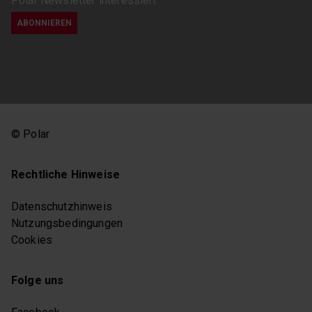
Polar Newsletter interessiert
Herzfrequnez
Serene
HIIT
Serene Atemübung
HIIT-Training
Sleep Plus Stages
Home Training
Sleep Wise
Homeworkout
SleepWise
HR-Zonen
Sportliche
HRV
Fortschritte
Hüft-Mobilität
Sportliche
Partnerschaft
Innere Uhr
Sportpausen
Kettlebell
Sportprofile
Kniebeschwerden
© Polar
Sportuhr
Kraft-Trainingsplan
Swolf
Krafttraining
Tipps für einen
Lauf-ABC
Rechtliche Hinweise
besseren Schlaf
Lauf-Leistungstest
Trail-Running
Laufeinsteiger
Datenschutzhinweis
Traillaufen
Laufen im Winter
Training im
Nutzungsbedingungen
Laufen mit
Fitnessstudio
Herzfrequenz
Cookies
Training Load
Laufen mit
Training Load Pro
Wattmessung
Training nach der
Laufkleidung im
Folge uns
Schwangerschaft
Winter
Trainingplanung
Laufleistungs-Test
Trainingsanalyse