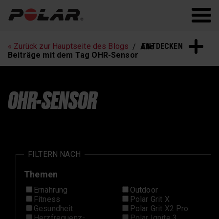
Polar.com
Polar Flow
Fitness
Laufen
ENTDECKEN
« Zurück zur Hauptseite des Blogs
Alle
Schlaf und Erholung
Beiträge mit dem Tag OHR-Sensor
OHR-SENSOR
FILTERN NACH
Themen
Ernährung
Outdoor
Fitness
Polar Grit X
Gesundheit
Polar Grit X2 Pro
Herzfrequenz-
Polar Ignite 3