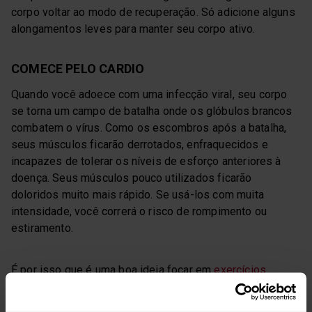
corpo voltar ao modo de recuperação. Só adicione alguns
alongamentos leves para manter seu corpo ativo.
COMECE PELO CARDIO
Quando você adoece com uma infecção viral, seu corpo
se torna um campo de batalha onde os glóbulos brancos
combatem o vírus. Como os escombros após a batalha,
seus músculos ficarão derrotados, enfraquecidos e
incapazes de tolerar os níveis de esforço anteriores à
doença. Seus músculos pouco utilizados ficarão
doloridos muito mais rápido. Se usá-los com muita
intensidade, você correrá o risco de rompimento ou
estiramento.
É por isso que é uma boa ideia focar em
exercícios
cardiovasculares leves
primeiro e reservar o treino de
levantamento de peso e força para depois. Natação,