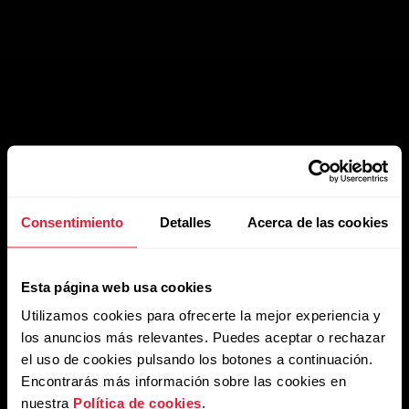
Integración con otras
plataformas
Consentimiento
Detalles
Acerca de las cookies
Tus usuarios finales podrán compartir fácilmente los
Esta página web usa cookies
datos con sus aplicaciones de fitness favoritas.
Utilizamos cookies para ofrecerte la mejor experiencia y
los anuncios más relevantes. Puedes aceptar o rechazar
el uso de cookies pulsando los botones a continuación.
Encontrarás más información sobre las cookies en
nuestra
Política de cookies
.