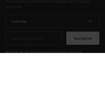
Suscríbete y recibe las últimas noticias de Polar para
empresas
Al hacer clic en Suscribir, aceptas recibir correos
electrónicos de Polar y confirmas que has leído nuestra
política de privacidad.