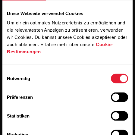
Sportmannschaften
Kundenservice
Wellness
Diese Webseite verwendet Cookies
Für
Um dir ein optimales Nutzererlebnis zu ermöglichen und
Schulen
Activity
Polar for Business
die relevantesten Anzeigen zu präsentieren, verwenden
und
wir Cookies. Du kannst unsere Cookies akzeptieren oder
Newsletter
Bildungswesen
Sleep
auch ablehnen. Erfahre mehr über unsere
Cookie-
Bestimmungen
.
Erhalte aktuelle Nachrichten zu Polar for Business
Für
Fitnessstudios
und
Einwilligungsauswahl
Fitnesscenter
Notwendig
Für
Präferenzen
Mitarbeitergesundheit
Wenn du auf „Abonnieren“ klickst, erklärst du dich damit
Für
Statistiken
einverstanden, E-Mails von Polar zu erhalten und bestätigst,
Behörden
dass du unseren
Datenschutzhinweis gelesen hast.
und
Sicherheitskräfte
Marketing