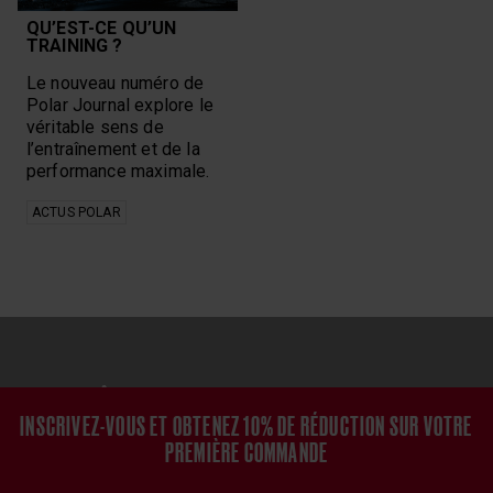
QU’EST-CE QU’UN
TRAINING ?
Le nouveau numéro de
Polar Journal explore le
véritable sens de
l’entraînement et de la
performance maximale.
ACTUS POLAR
LEVEZ LA TÊTE DU GUIDON !
INSCRIVEZ-VOUS ET OBTENEZ 10% DE RÉDUCTION SUR VOTRE
Inscrivez-vous à notre newsletter plein de nouvelles
PREMIÈRE COMMANDE
idées et des histoires inspirantes qui vous aideront à