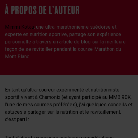
À PROPOS DE L’AUTEUR
Mimmi Kotka
, une ultra-marathonienne suédoise et
experte en nutrition sportive, partage son expérience
personnelle à travers un article de blog sur la meilleure
façon de se ravitailler pendant la course Marathon du
Mont Blanc.
En tant qu’ultra-coureur expérimenté et nutritionniste
sportif vivant à Chamonix (et ayant participé au MMB 90K,
l’une de mes courses préférées), j’ai quelques conseils et
astuces à partager sur la nutrition et le ravitaillement,
c’est parti :
Tout d’abord, examinons quelques considérations