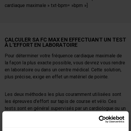
cardiaque maximale » txt-bpm= »bpm »]
CALCULER SA FC MAX EN EFFECTUANT UN TEST
À L’EFFORT EN LABORATOIRE
Pour déterminer votre fréquence cardiaque maximale de
la façon la plus exacte possible, vous devrez vous rendre
en laboratoire ou dans un centre médical. Cette solution,
plus précise, exige en effet un matériel de pointe.
Les deux méthodes les plus couramment utilisées sont
les épreuves d’effort sur tapis de course et vélo. Ces
tests sont en général supervisés par un cardiologue ou un
spécialiste de la médecine sportive.