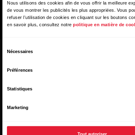
Nous utilisons des cookies afin de vous offrir la meilleure ex
de vous montrer les publicités les plus appropriées. Vous po
refuser l'utilisation de cookies en cliquant sur les boutons c
en savoir plus, consultez notre
politique en matière de coo
Sélection
Nécessaires
du
consentement
Préférences
Newsletter Polar for
Statistiques
Business
Marketing
Abonnez-vous pour recevoir les dernières nouvelles de
l'univers Polar for Business
Tout autoriser