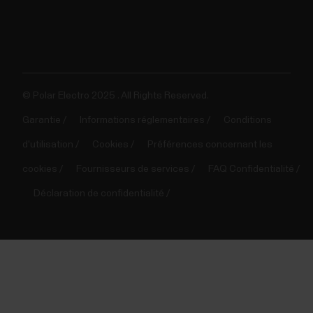
© Polar Electro 2025 . All Rights Reserved.
Garantie
Informations réglementaires
Conditions
d'utilisation
Cookies
Préférences concernant les
cookies
Fournisseurs de services
FAQ Confidentialité
Déclaration de confidentialité