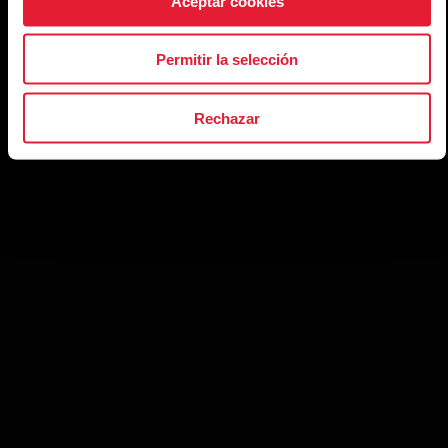
Aceptar cookies
Permitir la selección
[block_text:POLAR_SDK/SUB_HERO_INTRO]
Rechazar