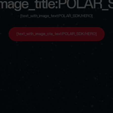
_image_title:POLA
[text_with_image_text:POLAR_SDK/HERO]
[text_with_image_cta_text:POLAR_SDK/HERO]