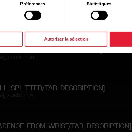
Préférences
Statistiques
E_RUNNING_TEST/TAB_DESCRIPTION]
TAB_DESCRIPTION]
Autoriser la sélection
E_FITNESS_TEST/TAB_DESCRIPTION]
TAB_DESCRIPTION]
E_HILL_SPLITTER/TAB_DESCRIPTION]
TAB_DESCRIPTION]
RE_CADENCE_FROM_WRIST/TAB_DESCRIPTION]