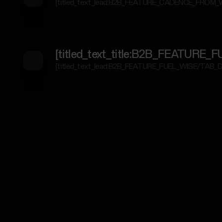
[titled_text_lead:B2B_FEATURE_CADENCE_FROM
[titled_text_title:B2B_FEATUR
[titled_text_lead:B2B_FEATURE_FUEL_WISE/TAB_