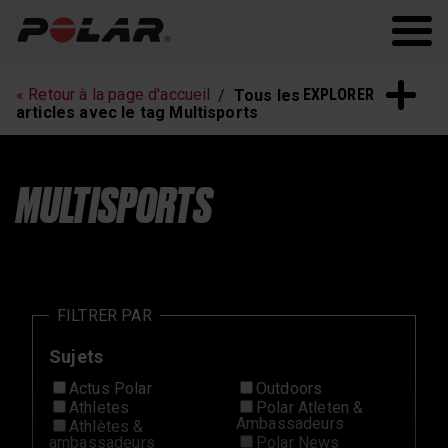
Polar.com
Polar Flow
Fitness
Sommeil et
récupération
EXPLORER
« Retour à la page d'accueil
Tous les
articles avec le tag Multisports
MULTISPORTS
FILTRER PAR
Sujets
Actus Polar
Outdoors
Athletes
Polar Atleten &
Ambassadeurs
Athlètes &
ambassadeurs
Polar News