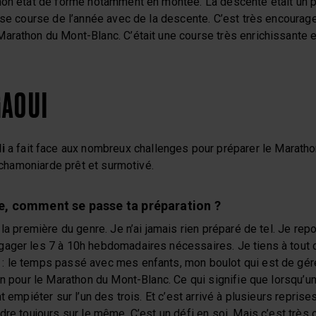
mon état de forme notamment en montée. La descente était un pe
sse course de l’année avec de la descente. C’est très encourag
arathon du Mont-Blanc. C’était une course très enrichissante e
GAOUI
i
a fait face aux nombreux challenges pour préparer le Marath
e chamoniarde prêt et surmotivé.
e, comment se passe ta préparation ?
 la première du genre. Je n’ai jamais rien préparé de tel. Je re
ager les 7 à 10h hebdomadaires nécessaires. Je tiens à tout 
: le temps passé avec mes enfants, mon boulot qui est de gér
on pour le Marathon du Mont-Blanc. Ce qui signifie que lorsqu’u
t empiéter sur l’un des trois. Et c’est arrivé à plusieurs reprises
dre toujours sur le même. C’est un défi en soi. Mais c’est très 