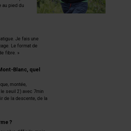
e au pied du
atigue. Je fais une
age. Le format de
e fibre. »
 Mont-Blanc, quel
nique, montée,
 le seuil 2) avec 7min
r de la descente, de la
rme ?