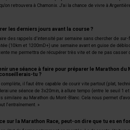
u’on retrouvera à Chamonix. J’ai la chance de vivre à Argentièr
r les derniers jours avant la course ?
aire des rappels d’intensité par semaine sans chercher de sur-f
ntée (10km et 1200mD+) une semaine avant en guise de débloc
ente me permettra de récupérer très vite et de ne pas casser d
enir une séance à faire pour préparer le Marathon du
onseillerais-tu ?
complète, il faut être capable de courir vite partout (plat, tech
erai une séance de 3x20min, à allure tempo (entre le seuil 1 et
s similaire au Marathon du Mont-Blanc. Cela nous permet d’avoi
ut l’entraînement. »
e sur la Marathon Race, peut-on dire que tu es en fo