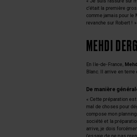
« Je suis rassuré sur 
c’était la première gro
comme jamais pour le M
revanche sur Robert ! »
MEHDI DER
En Ile-de-France,
Mehd
Blanc. Il arrive en terr
De manière général
« Cette préparation est
mal de choses pour dég
compose mon planning 
société et la préparati
arrive, je dois forcémen
j’essaie de ne pas pren