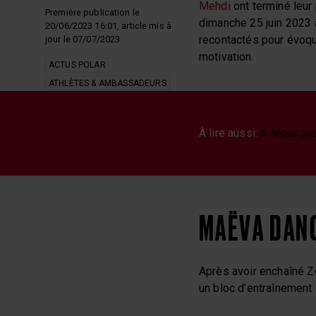
Mehdi
ont terminé leur 
Première publication le
dimanche 25 juin 2023 
20/06/2023 16:01, article mis à
recontactés pour évoque
jour le 07/07/2023
motivation.
ACTUS POLAR
ATHLÈTES & AMBASSADEURS
MARATHON DU MONT-BLANC
À lire aussi:
4 Mousquet
MAËVA DAN
Après avoir enchaîné Z
un bloc d’entraînement