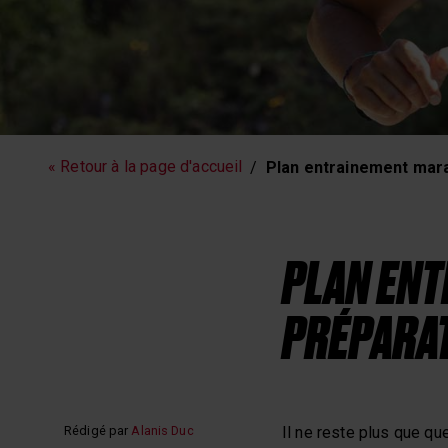
Fitness
Sommeil et
« Retour à la page d'accueil
Plan entrainement mara
PLAN ENT
PRÉPARAT
Rédigé par
Alanis Duc
Il ne reste plus que qu