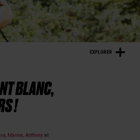
EXPLORER
NT BLANC,
S !
va
,
Marine
,
Anthony
et