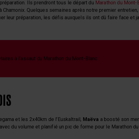
préparation. Ils prendront tous le départ du
Marathon du Mont-
à Chamonix. Quelques semaines après notre premier entretien,
r leur préparation, les défis auxquels ils ont dû faire face et j
aires à l’assaut du Marathon du Mont-Blanc
OIS
egama et les 2x40km de l’Euskaltrail,
Maëva
a boosté son ment
 avec du volume et planifié un pic de forme pour le Marathon d