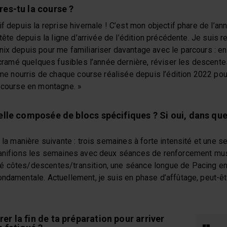
es-tu la course ?
if depuis la reprise hivernale ! C’est mon objectif phare de l’a
 tête depuis la ligne d’arrivée de l’édition précédente. Je suis 
nix depuis pour me familiariser davantage avec le parcours : e
i cramé quelques fusibles l’année dernière, réviser les descente
e me nourris de chaque course réalisée depuis l’édition 2022 pou
a course en montagne. »
elle composée de blocs spécifiques ? Si oui, dans que
e la manière suivante : trois semaines à forte intensité et une 
lanifions les semaines avec deux séances de renforcement mu
é côtes/descentes/transition, une séance longue de Pacing en
ndamentale. Actuellement, je suis en phase d’affûtage, peut-êt
r la fin de ta préparation pour arriver