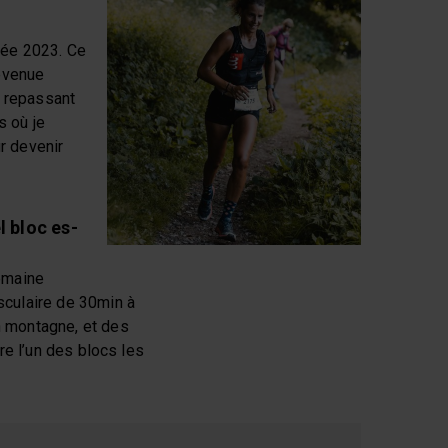
nnée 2023. Ce
revenue
n repassant
s où je
r devenir
l bloc es-
semaine
sculaire de 30min à
 montagne, et des
re l’un des blocs les