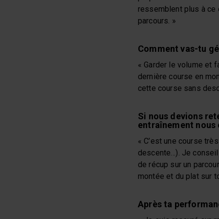
ressemblent plus à ce q
parcours. »
Comment vas-tu gére
« Garder le volume et f
dernière course en mo
cette course sans desc
Si nous devions ret
entraînement nous c
« C’est une course très 
descente…). Je conseill
de récup sur un parcour
montée et du plat sur to
Après ta performanc