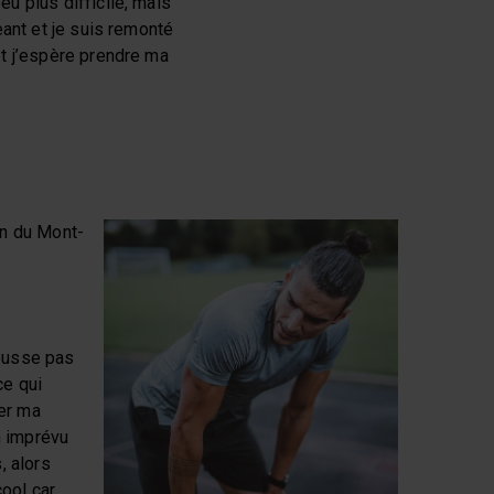
u plus difficile, mais
eant et je suis remonté
t j’espère prendre ma
on du Mont-
pousse pas
ce qui
er ma
n imprévu
, alors
cool car