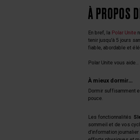
À PROPOS D
En bref, la
Polar Unite
n
tenir jusqu’à 5 jours s
fiable, abordable et él
Polar Unite vous aide…
À mieux dormir…
Dormir suffisamment es
pouce.
Les fonctionnalités
Sl
sommeil et de vos cycl
d’information journalie
efforts physiques et m