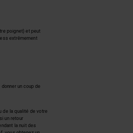
re poignet) et peut
itness extrêmement
s donner un coup de
de la qualité de votre
i un retour
ndant la nuit des
ef, vous obtenez un