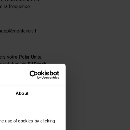
de la fréquence
supplémentaires !
ors votre Polar Unite
 quotidien via
FitSpark
.
r sur écran, avec des
ersonnalisés et basés
aînement !
About
ler un peu ? La
 de respiration
he use of cookies by clicking