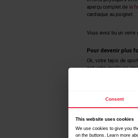
aperçu complet de
la 
cardiaque au poignet.
Vous avez bu un verre 
Pour devenir plus f
Ok, votre tapis de spor
est votre meilleure am
Imaginez une séance d’
instructions animées, 
sur votre sommeil, votr
Consent
Afin de gérer le st
Vous avez besoin de vo
This website uses cookies
fonction
Serene
aide v
We use cookies to give you the
simples.
on the buttons. Learn more ab