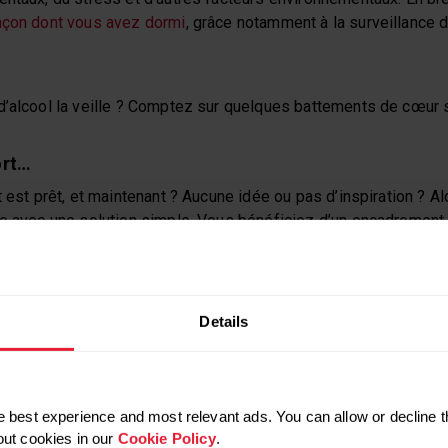
façon dont vous avez dormi
, grâce notamment à la surveillance 
d’alcool la veille ? Comptez sur quelques battements de cœur 
ort…
t est prêt, et maintenant ? Aucune idée ou pas d’inspiration ? Al
ie avec une solution simple. Vous bénéficiez d’un encadrement
entraînement toute prête que vous pourrez simplement regarde
des minuteurs et des vibrations. De plus, les exercices sont p
e récupération, votre forme physique et votre historique d’entr
Details
ress…
us détendre après une longue journée bien remplie et de souff
otre corps et votre esprit à se détendre grâce à des exercices
 best experience and most relevant ads. You can allow or decline t
out cookies in our
Cookie Policy
.