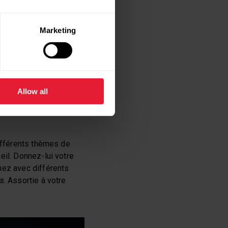
Marketing
nergie vous avez
us avez probablement
nt été votre principale
es calories est une
Allow all
ifférents thèmes de
eil. Donnez-lui votre
nez avec différents
s. Assortie à votre