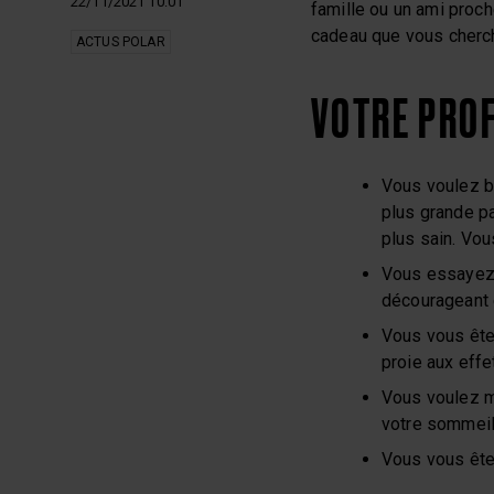
22/11/2021 10:01
famille ou un ami proc
cadeau que vous cherch
ACTUS POLAR
VOTRE PROF
Vous voulez b
plus grande p
plus sain. Vou
Vous essayez 
décourageant 
Vous vous ête
proie aux effe
Vous voulez ma
votre sommeil
Vous vous ête