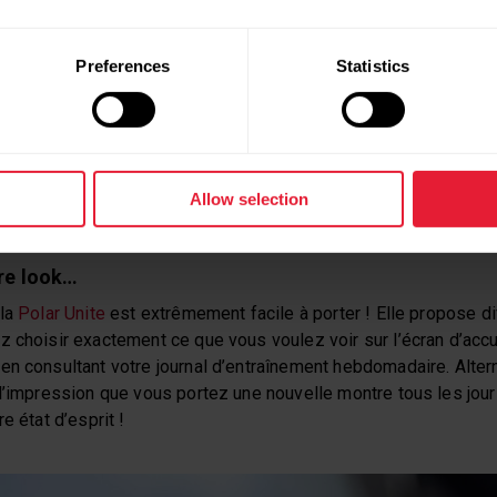
ies !
Preferences
Statistics
e vous avez consommé…
ort, vous pouvez immédiatement vérifier quelles sources d’é
êtes entraîné dans une zone de fréquence cardiaque basse, vo
 graisses. Si vous avez suivi un cours de
HIIT
, les glucides auro
 pratique d’avoir un aperçu de tout cela, n’est-ce pas ? Brûler d
Allow selection
e faire en est une autre.
re look…
 la
Polar Unite
est extrêmement facile à porter ! Elle propose d
 choisir exactement ce que vous voulez voir sur l’écran d’accu
en consultant votre journal d’entraînement hebdomadaire. Alter
l’impression que vous portez une nouvelle montre tous les jour
e état d’esprit !