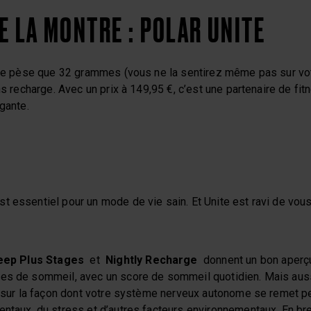
E LA MONTRE : POLAR UNITE
e pèse que 32 grammes (vous ne la sentirez même pas sur vot
ans recharge. Avec un prix à 149,95 €, c’est une partenaire de f
égante.
t essentiel pour un mode de vie sain. Et Unite est ravi de vou
eep Plus Stages
et
Nightly Recharge
donnent un bon aperçu 
es de sommeil, avec un score de sommeil quotidien. Mais auss
r sur la façon dont votre système nerveux autonome se remet pe
entaux, du stress et d’autres facteurs environnementaux. En br