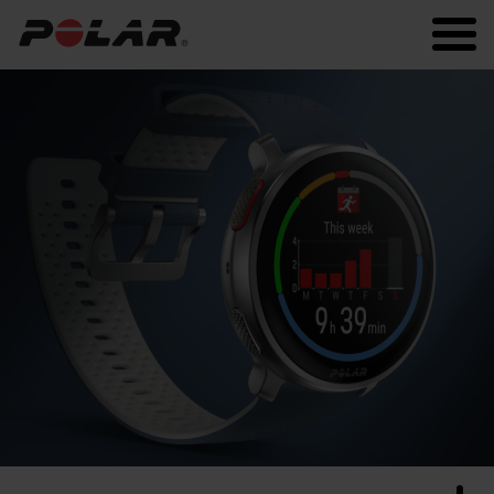
Polar.com
Polar Flow
Fitness
Sommeil et récupération