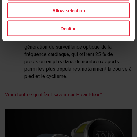
en 30 secondes et d’obtenir des relevés des
signaux électriques de leur cœur afin d’obtenir
Allow selection
des informations sur la récupération de niveau
professionnel grâce au test orthostatique.
Decline
Ce n’est pas tout. Polar Vantage V3 et Polar
Elixir™ introduisent également la quatrième
génération de surveillance optique de la
fréquence cardiaque, qui offrent 25 % de
précision en plus dans de nombreux sports
parmi les plus populaires, notamment la course à
pied et le cyclisme.
Voici tout ce qu’il faut savoir sur Polar Elixir™.