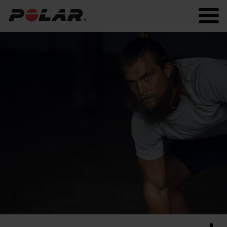
Polar.com
Polar Flow
Fitness
Sommeil et récupération