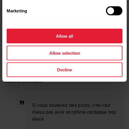
jeter un petit coup d’œil pour savoir où j’en suis. »
Marketing
HIIT OU CARDIO À FAIBLE INTENSITÉ :
LEQUEL CHOISIR ?
Allow all
Allow selection
Le HIIT et le cardio à faible intensité méritent tout autant
de figurer sur votre plan d’entraînement. Bien sûr, c’est à
vous de déterminer quand privilégier l’un ou l’autre de ces
Decline
entraînements, selon vos propres objectifs et votre
capacité physique.
Si vous soulevez des poids, il ne vaut
mieux pas avoir un rythme cardiaque trop
élevé.