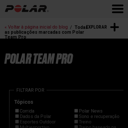
Polar.com
Polar Flow
EXPLORAR
« Voltar à página inicial do blog
Todas
as publicações marcadas com Polar
Team Pro
POLAR TEAM PRO
FILTRAR POR
Tópicos
Corrida
Polar News
Dados da Polar
Sono e recuperação
Esportes Outdoor
Treino
Multiesportivo
Treino baseado na