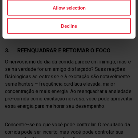
sucesso atlético não envolve apenas a capacidade física,
Allow selection
mas também o seu bem-estar mental. Ao reservar um
tempo para se desconectar e recarregar as energias, você
retornará aos treinos e competições sentindo-se
Decline
revigorado e pronto para conquistar seus objetivos.
3. REENQUADRAR E RETOMAR O FOCO
O nervosismo do dia da corrida parece um inimigo, mas e
se na verdade for um amigo disfarçado? Suas reações
fisiológicas ao estresse e à excitação são notavelmente
semelhantes – frequência cardíaca elevada, maior
concentração e mais energia. Ao reenquadrar a ansiedade
pré-corrida como excitação nervosa, você pode aproveitar
essa energia para melhorar seu desempenho.
Concentre-se no que você pode controlar. O resultado da
corrida pode ser incerto, mas você pode controlar sua