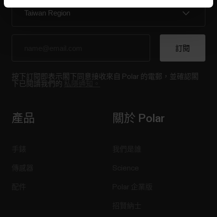
按下訂閱即表示閣下同意接收來自 Polar 的電郵，並確認閣
下已閱讀我們的
私隱通知。
產品
關於 Polar
手錶
我們是誰
傳感器
Science
配件
Polar 企業版
招賢納士