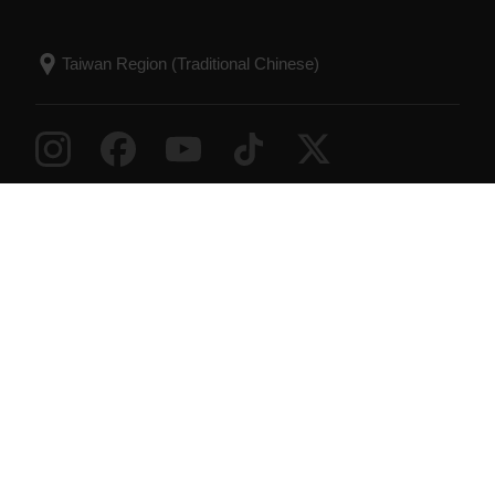
Success! ##
© Polar Electro 2026 . All Rights Reserved.
保用方案
法規資訊
無障礙聲明
使用條款
Cookie
Cookie 偏好
服務供應商
私隱
數據聲明