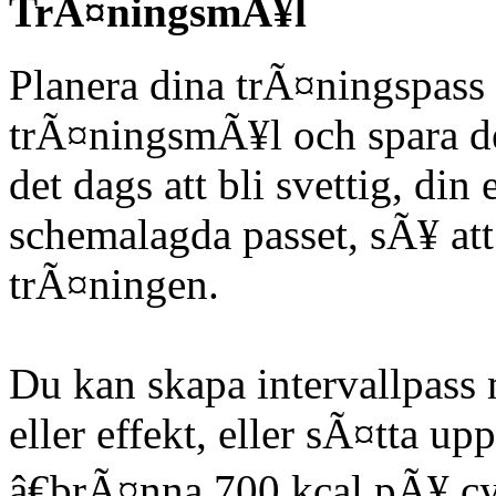
TrÃ¤ningsmÃ¥l
Planera dina trÃ¤ningspas
trÃ¤ningsmÃ¥l och spara d
det dags att bli svettig, di
schemalagda passet, sÃ¥ att
trÃ¤ningen.
Du kan skapa intervallpass
eller effekt, eller sÃ¤tta 
â€brÃ¤nna 700 kcal pÃ¥ cykl