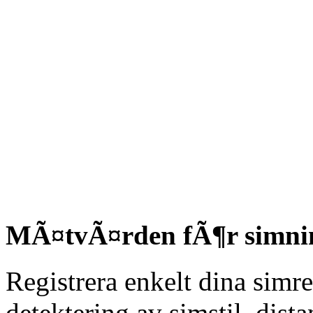
MÃ¤tvÃ¤rden fÃ¶r simni
Registrera enkelt dina simr
detektering av simstil, dist