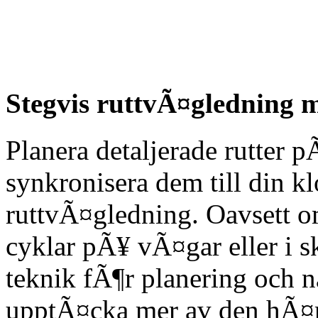
Stegvis ruttvÃ¤gledning
Planera detaljerade rutter
synkronisera dem till din k
ruttvÃ¤gledning. Oavsett om
cyklar pÃ¥ vÃ¤gar eller i 
teknik fÃ¶r planering och na
upptÃ¤cka mer av den hÃ¤rl