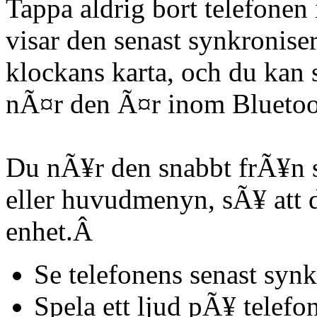
Tappa aldrig bort telefonen
visar den senast synkronise
klockans karta, och du kan 
nÃ¤r den Ã¤r inom Blueto
Du nÃ¥r den snabbt frÃ¥n 
eller huvudmenyn, sÃ¥ att du
enhet.Â
Se telefonens senast synk
Spela ett ljud pÃ¥ telef