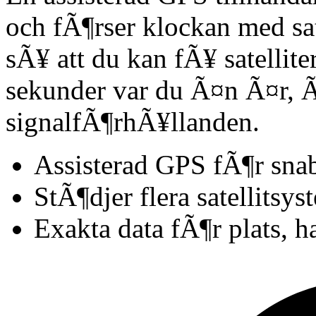
och fÃ¶rser klockan med sat
sÃ¥ att du kan fÃ¥ satellit
sekunder var du Ã¤n Ã¤r, 
signalfÃ¶rhÃ¥llanden.
Assisterad GPS fÃ¶r snab
StÃ¶djer flera satellitsys
Exakta data fÃ¶r plats, h