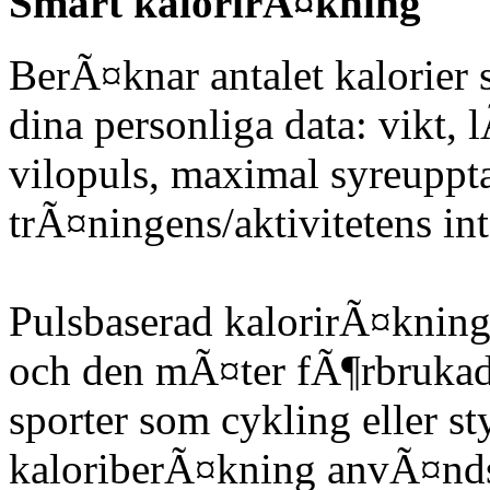
Smart kalorirÃ¤kning
BerÃ¤knar antalet kalorier
dina personliga data: vikt,
vilopuls, maximal syreupp
trÃ¤ningens/aktivitetens int
Pulsbaserad kalorirÃ¤knin
och den mÃ¤ter fÃ¶rbrukade
sporter som cykling eller s
kaloriberÃ¤kning anvÃ¤nds