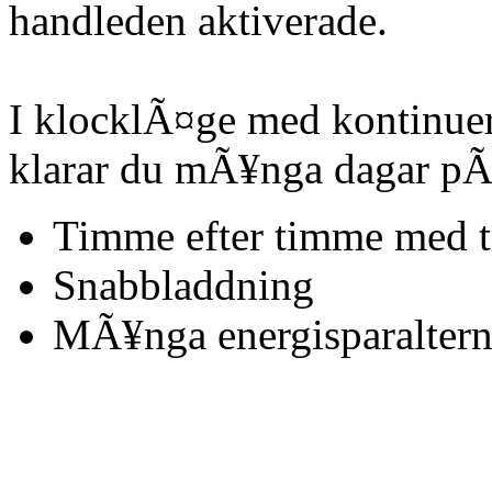
handleden aktiverade.
I klocklÃ¤ge med kontinue
klarar du mÃ¥nga dagar pÃ
Timme efter timme med t
Snabbladdning
MÃ¥nga energisparaltern