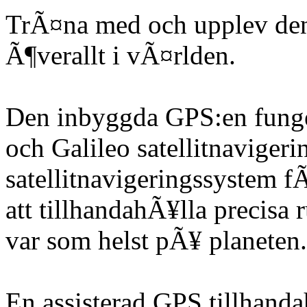
TrÃ¤na med och upplev den
Ã¶verallt i vÃ¤rlden.
Den inbyggda GPS:en fun
och Galileo satellitnaviger
satellitnavigeringssystem f
att tillhandahÃ¥lla precisa 
var som helst pÃ¥ planeten.
En assisterad GPS tillhanda