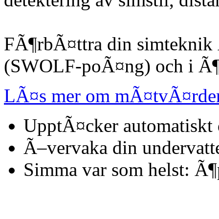
FÃ¶rbÃ¤ttra din simteknik 
(SWOLF-poÃ¤ng) och i Ã¶p
LÃ¤s mer om mÃ¤tvÃ¤rden
UpptÃ¤cker automatiskt d
Ã–vervaka din undervatt
Simma var som helst: Ã¶p