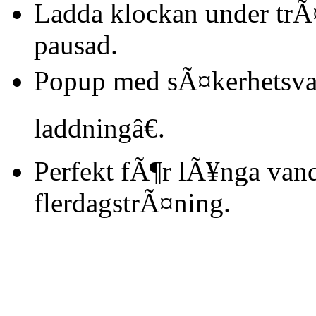
Ladda klockan under trÃ
pausad.
Popup med sÃ¤kerhetsvar
laddningâ€.
Perfekt fÃ¶r lÃ¥nga vand
flerdagstrÃ¤ning.