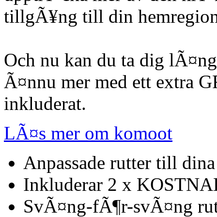
tillgÃ¥ng till din hemregio
Och nu kan du ta dig lÃ¤ng
Ã¤nnu mer med ett extr
inkluderat.
LÃ¤s mer om komoot
Anpassade rutter till dina
Inkluderar 2 x KOSTNA
SvÃ¤ng-fÃ¶r-svÃ¤ng rutt