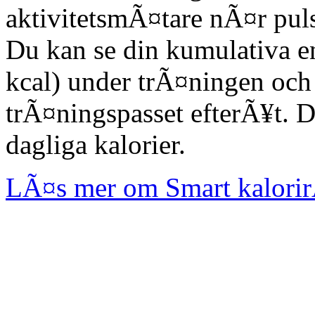
aktivitetsmÃ¤tare nÃ¤r pul
Du kan se din kumulativa en
kcal) under trÃ¤ningen och 
trÃ¤ningspasset efterÃ¥t. D
dagliga kalorier.
LÃ¤s mer om Smart kalori