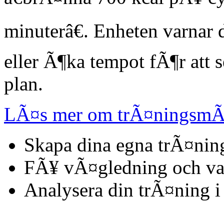
minuterâ€. Enheten varnar
eller Ã¶ka tempot fÃ¶r att s
plan.
LÃ¤s mer om trÃ¤ningsmÃ
Skapa dina egna trÃ¤ni
FÃ¥ vÃ¤gledning och var
Analysera din trÃ¤ning i