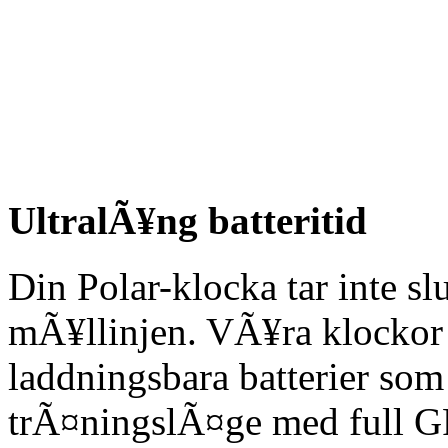
UltralÃ¥ng batteritid
Din Polar-klocka tar inte s
mÃ¥llinjen. VÃ¥ra klockor
laddningsbara batterier so
trÃ¤ningslÃ¤ge med full G