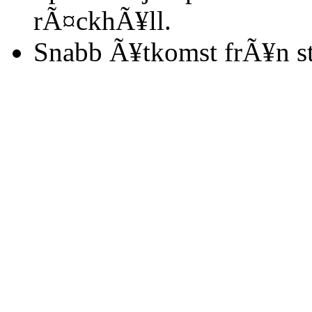
rÃ¤ckhÃ¥ll.
Snabb Ã¥tkomst frÃ¥n s