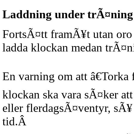
Laddning under trÃ¤ning
FortsÃ¤tt framÃ¥t utan oro 
ladda klockan medan trÃ¤ni
En varning om att â€Torka f
klockan ska vara sÃ¤ker at
eller flerdagsÃ¤ventyr, sÃ
tid.Â