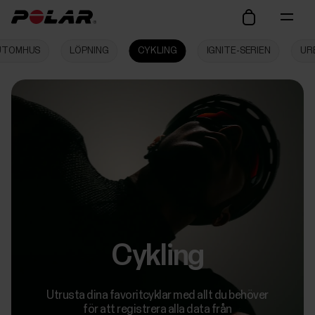
UTOMHUS
LÖPNING
CYKLING
IGNITE-SERIEN
UR
Cykling
Utrusta dina favoritcyklar med allt du behöver
för att registrera alla data från