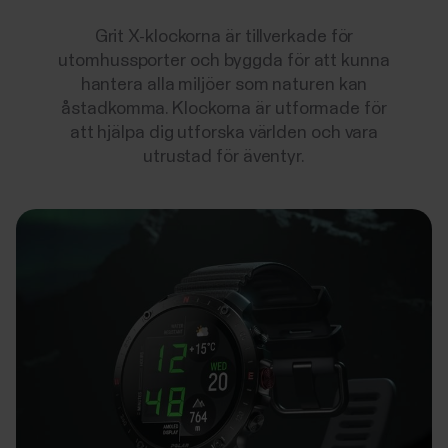
Grit X-klockorna är tillverkade för
utomhussporter och byggda för att kunna
hantera alla miljöer som naturen kan
åstadkomma. Klockorna är utformade för
att hjälpa dig utforska världen och vara
utrustad för äventyr.