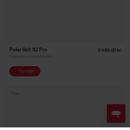
Polar Grit X2 Pro
8 499,00 kr
Premium outdoorklocka
→
Detaljer
Titan