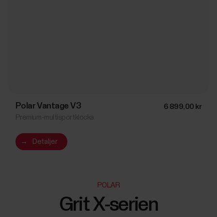
Polar Vantage V3
6 899,00 kr
Premium-multisportklocka
→
Detaljer
POLAR
Grit X-serien