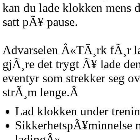
kan du lade klokken mens du
satt pÃ¥ pause.
Advarselen Â«TÃ¸rk fÃ¸r l
gjÃ¸re det trygt Ã¥ lade den
eventyr som strekker seg ove
strÃ¸m lenge.Â
Lad klokken under trenin
SikkerhetspÃ¥minnelse 
ladingÂ».