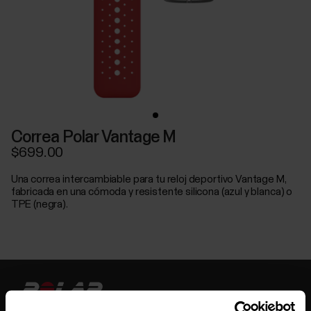
Correa Polar Vantage M
$699.00
Una correa intercambiable para tu reloj deportivo Vantage M,
fabricada en una cómoda y resistente silicona (azul y blanca) o
TPE (negra).