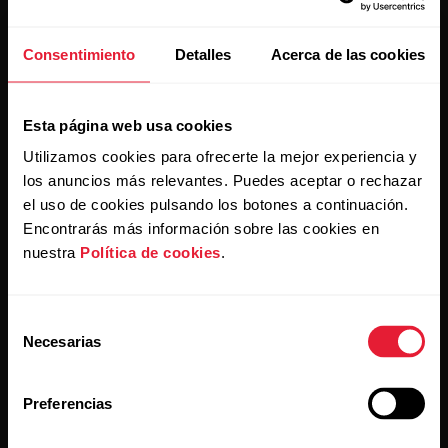
Consentimiento
Detalles
Acerca de las cookies
Mantente al día.
Esta página web usa cookies
Regístrate en nuestra newsletter quincenal y recibe
las últimas noticias directamente en tu bandeja de
Utilizamos cookies para ofrecerte la mejor experiencia y
entrada.
los anuncios más relevantes. Puedes aceptar o rechazar
el uso de cookies pulsando los botones a continuación.
Encontrarás más información sobre las cookies en
nuestra
Política de cookies
.
Selección
Necesarias
de
consentimiento
Al hacer clic en Suscribir, aceptas recibir correos
electrónicos de Polar y confirmas que has leído nuestro
Aviso de privacidad.
Preferencias