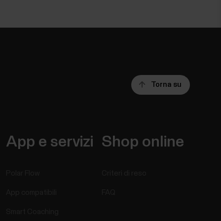
Torna su
App e servizi
Shop online
Polar Flow
Criteri di reso
App compatibili
FAQ
Smart Coaching