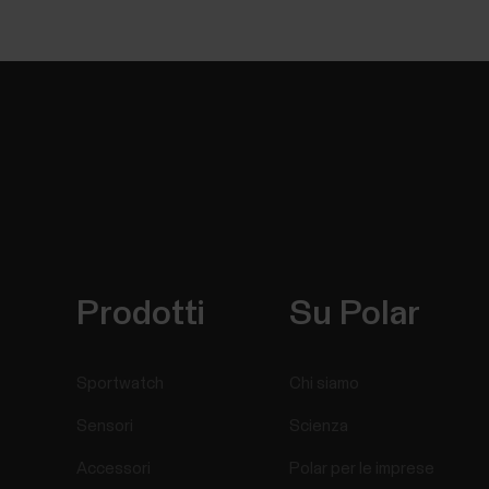
Prodotti
Su Polar
Sportwatch
Chi siamo
Sensori
Scienza
Accessori
Polar per le imprese