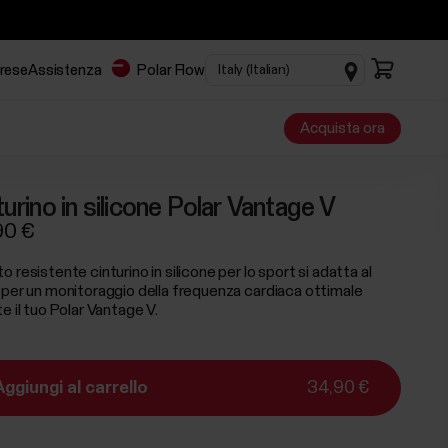
prese
Assistenza
Polar Flow
Acquista ora
turino in silicone Polar Vantage V
90 €
 resistente cinturino in silicone per lo sport si adatta al
 per un monitoraggio della frequenza cardiaca ottimale
e il tuo Polar Vantage V.
Aggiungi al carrello
34,90 €