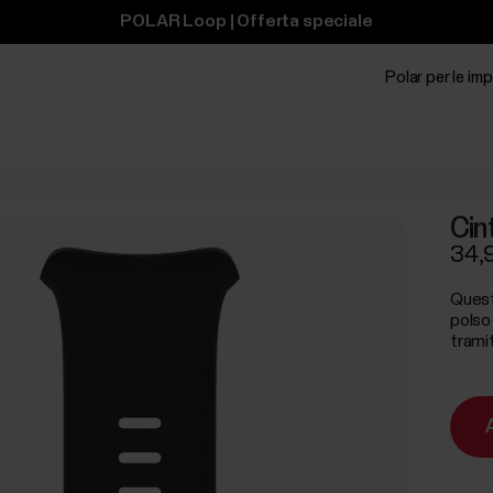
POLAR Loop | Offerta speciale
Polar per le im
Cin
34,
Questo
polso
tramit