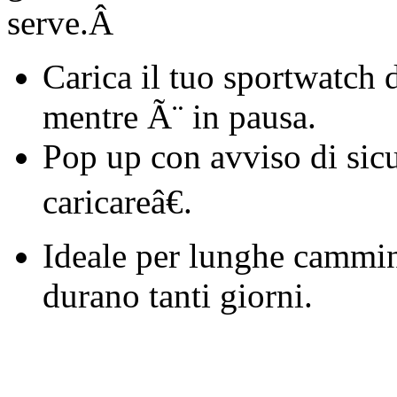
serve.Â
Carica il tuo sportwatch
mentre Ã¨ in pausa.
Pop up con avviso di sic
caricareâ€.
Ideale per lunghe cammina
durano tanti giorni.