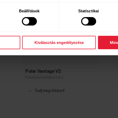
Beállítások
Statisztikai
Kiválasztás engedélyezése
Min
Polar Vantage V2
Prémium multisport óra
→
Tudj meg többet!