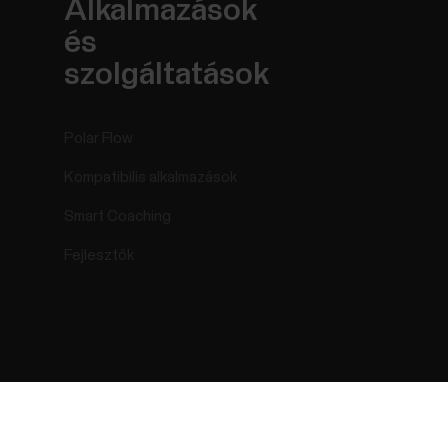
Alkalmazások
és
szolgáltatások
Polar Flow
Kompatibilis alkalmazások
Smart Coaching
Fejlesztők