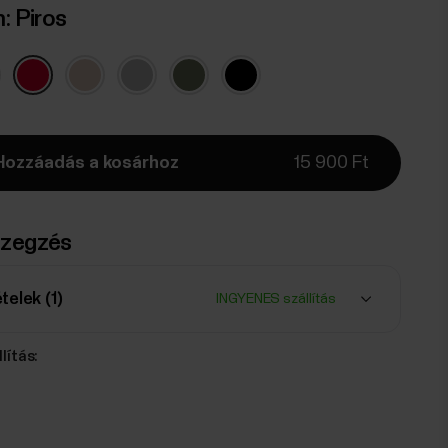
n:
Piros
Hozzáadás a kosárhoz
15 900 Ft
zegzés
ételek (
1
)
INGYENES szállítás
lítás: