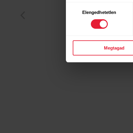
Hozzájárulás
Elengedhetetlen
kiválasztása
Megtagad