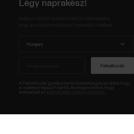
Légy naprakész!
Iratkozz fel két hetente küldött hírlevelünkre,
hogy azonnal értesülj friss híreinkről e-mailben.
A Feliratkozás gombra kattintva beleegyezel abba, hogy
e-maileket kapj a Polartól, és megerősíted, hogy
elolvastad az
adatvédelmi nyilatkozatunkat.