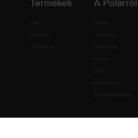
Termékek
A Polárról
Órák
Rólunk
Érzékelők
Tudomány
Tartozékok
Polar üzleti
Karrier
Blog
Media Room
Szoftverkiadások
Success! ##