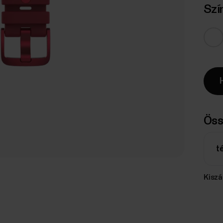
Szí
Öss
t
Kiszál