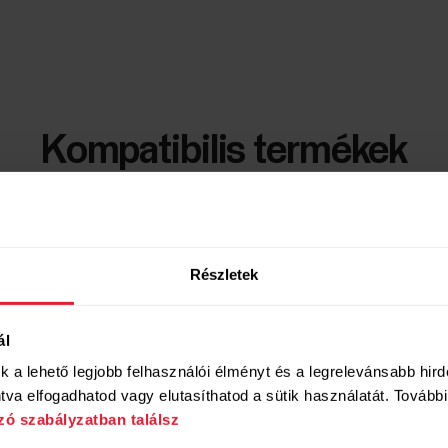
Kompatibilis termékek
Részletek
ál
uk a lehető legjobb felhasználói élményt és a legrelevánsabb hir
va elfogadhatod vagy elutasíthatod a sütik használatát. További 
zó szabályzatban találsz