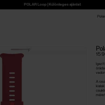
POLAR Loop | Különleges ajánlat
Polar
Pol
15 9
Igazí
óráda
vadon
A csu
kiala
csukl
méret