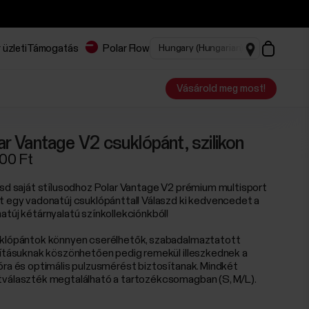
 üzleti
Támogatás
Polar Flow
Vásárold meg most!
ar Vantage V2 csuklópánt, szilikon
00 Ft
tsd saját stílusodhoz Polar Vantage V2 prémium multisport
t egy vadonatúj csuklópánttal! Válaszd ki kedvencedet a
atúj kétárnyalatú színkollekciónkból!
klópántok könnyen cserélhetők, szabadalmaztatott
kításuknak köszönhetően pedig remekül illeszkednek a
óra és optimális pulzusmérést biztosítanak. Mindkét
választék megtalálható a tartozékcsomagban (S, M/L).