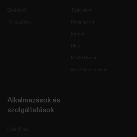
Érzékelők
Tudomány
Tartozékok
Polar üzleti
Karrier
Blog
Media Room
Szoftverkiadások
Alkalmazások és
szolgáltatások
Polar Flow