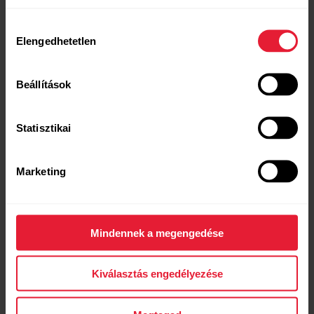
Hozzájárulás
Elengedhetetlen
kiválasztása
Beállítások
Statisztikai
Marketing
Polar Vantage V2
Prémium multisport óra
Mindennek a megengedése
→
Tudj meg többet!
Kiválasztás engedélyezése