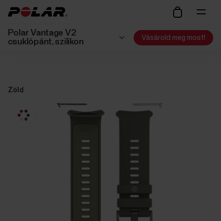
Polar Vantage V2
Vásárold meg most!
csuklópánt, szilikon
Zöld