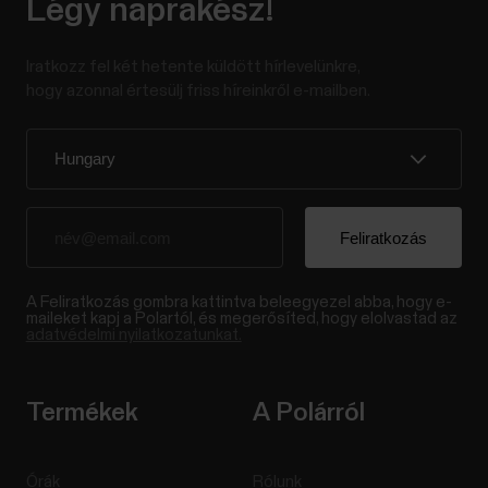
Légy naprakész!
Iratkozz fel két hetente küldött hírlevelünkre,
hogy azonnal értesülj friss híreinkről e-mailben.
A Feliratkozás gombra kattintva beleegyezel abba, hogy e-
maileket kapj a Polartól, és megerősíted, hogy elolvastad az
adatvédelmi nyilatkozatunkat.
Termékek
A Polárról
Órák
Rólunk