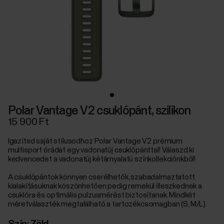
Polar Vantage V2 csuklópánt, szilikon
15 900 Ft
Igazítsd saját stílusodhoz Polar Vantage V2 prémium
multisport órádat egy vadonatúj csuklópánttal! Válaszd ki
kedvencedet a vadonatúj kétárnyalatú színkollekciónkból!
A csuklópántok könnyen cserélhetők, szabadalmaztatott
kialakításuknak köszönhetően pedig remekül illeszkednek a
csuklóra és optimális pulzusmérést biztosítanak. Mindkét
méretválaszték megtalálható a tartozékcsomagban (S, M/L).
Szín:
Zöld