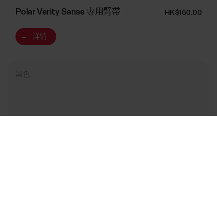
Polar Verity Sense 專用臂帶
HK$160.00
→
詳情
黑色
Success! ##