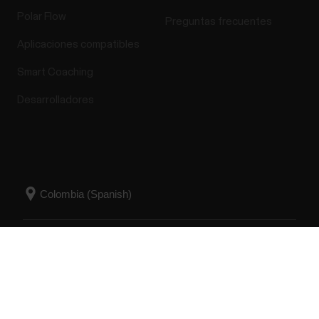
Polar Flow
Preguntas frecuentes
Aplicaciones compatibles
Smart Coaching
Desarrolladores
Success! ##