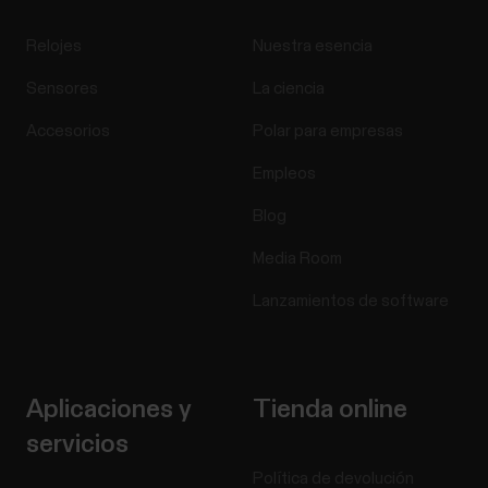
Relojes
Nuestra esencia
Sensores
La ciencia
Accesorios
Polar para empresas
Empleos
Blog
Media Room
Lanzamientos de software
Aplicaciones y
Tienda online
servicios
Política de devolución