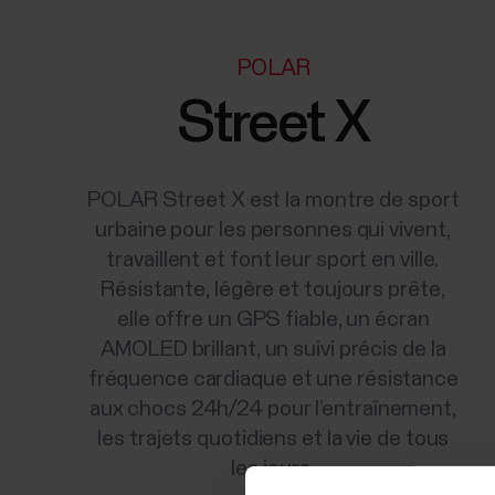
POLAR
Street X
POLAR Street X est la montre de sport
urbaine pour les personnes qui vivent,
travaillent et font leur sport en ville.
Résistante, légère et toujours prête,
elle offre un GPS fiable, un écran
AMOLED brillant, un suivi précis de la
fréquence cardiaque et une résistance
aux chocs 24h/24 pour l’entraînement,
les trajets quotidiens et la vie de tous
les jours.