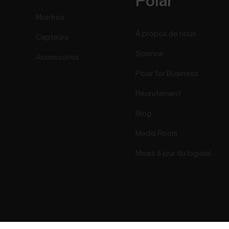
Polar
Montres
À propos de nous
Capteurs
Science
Accessoires
Polar for Business
Recrutement
Blog
Media Room
Mises à jour du logiciel