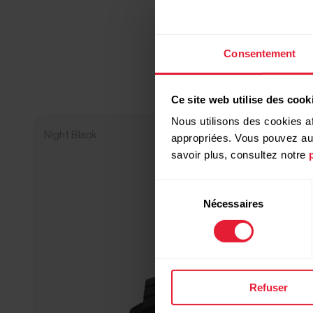
Consentement
Ce site web utilise des cook
Nous utilisons des cookies af
Night Black
NOUVEAUTÉ
appropriées. Vous pouvez auto
savoir plus, consultez notre
Sélection
Nécessaires
du
consentement
Refuser