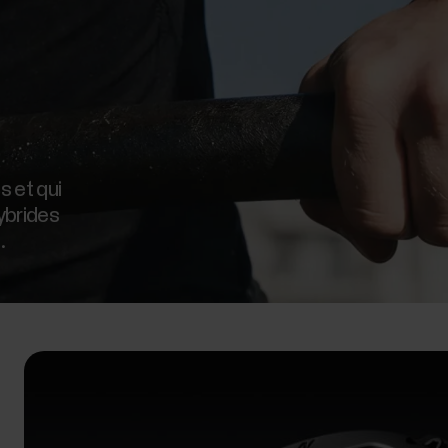
 et qui
hybrides
.