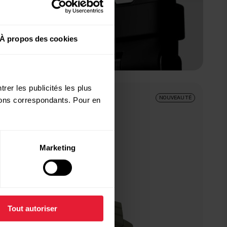
À propos des cookies
rer les publicités les plus
Forest Green
NOUVEAUTÉ
utons correspondants. Pour en
Marketing
Tout autoriser