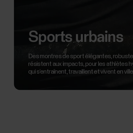
Sports urbains
Des montres de sport élégantes, robustes
résistent aux impacts, pour les athlètes 
qui s’entraînent, travaillent et vivent en ville