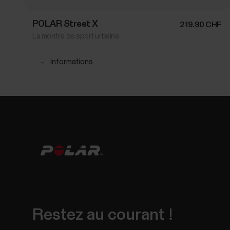
POLAR Street X
219.90 CHF
La montre de sport urbaine
→
Informations
Restez au courant !