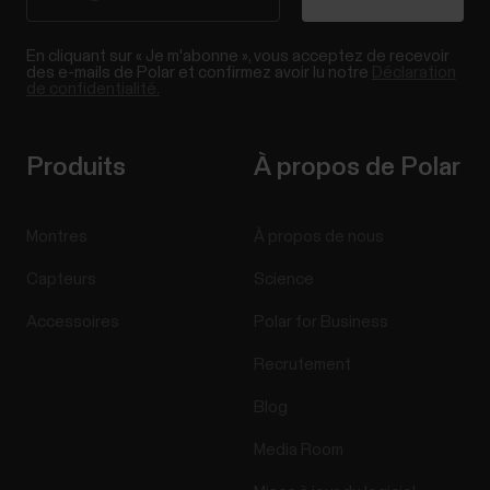
En cliquant sur « Je m'abonne », vous acceptez de recevoir
des e-mails de Polar et confirmez avoir lu notre
Déclaration
de confidentialité.
Produits
À propos de Polar
Montres
À propos de nous
Capteurs
Science
Accessoires
Polar for Business
Recrutement
Blog
Media Room