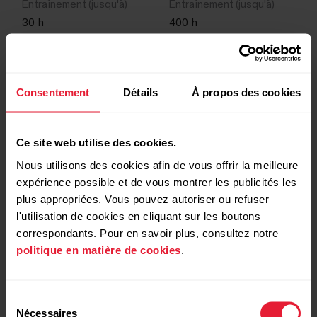
30
h
400
h
USB-A
-
Consentement
Détails
À propos des cookies
Ce site web utilise des cookies.
Oui
Oui
Nous utilisons des cookies afin de vous offrir la meilleure
expérience possible et de vous montrer les publicités les
plus appropriées. Vous pouvez autoriser ou refuser
l'utilisation de cookies en cliquant sur les boutons
-
Oui
correspondants. Pour en savoir plus, consultez notre
politique en matière de cookies
.
Oui
-
Sélection
Nécessaires
du