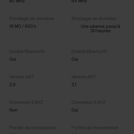
80
MHz
64
MHz
16 MO / 600 h
Une séance, jusqu'à
30 heures
Oui
Oui
2.0
2.1
Non
Oui