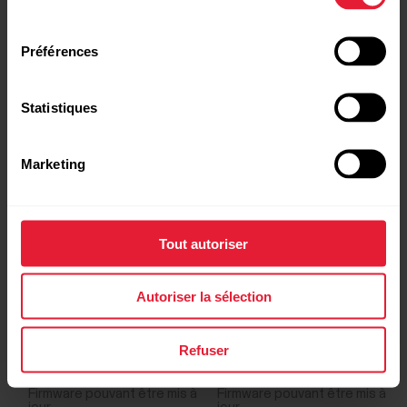
consentement
Oui
-
Préférences
Statistiques
-
Oui
Marketing
Oui
-
Tout autoriser
Oui
-
Autoriser la sélection
Oui
Oui
Refuser