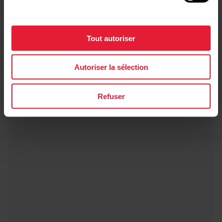
Ceinture pectorale Polar Soft Strap
21.90 CHF
Tout autoriser
→
Informations
Autoriser la sélection
Noir
Refuser