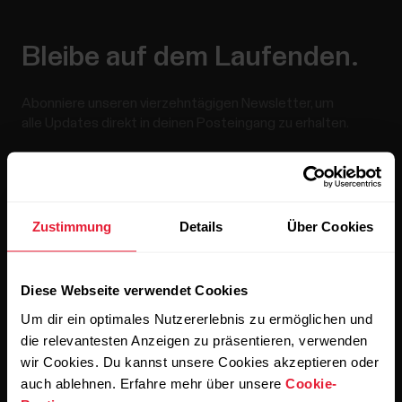
Bleibe auf dem Laufenden.
Abonniere unseren vierzehntägigen Newsletter, um
alle Updates direkt in deinen Posteingang zu erhalten.
Zustimmung
Details
Über Cookies
Diese Webseite verwendet Cookies
Wenn du auf „Abonnieren“ klickst, erklärst du dich damit
einverstanden, E-Mails von Polar zu erhalten und bestätigst,
Um dir ein optimales Nutzererlebnis zu ermöglichen und
dass du unseren
Datenschutzhinweis gelesen hast.
die relevantesten Anzeigen zu präsentieren, verwenden
wir Cookies. Du kannst unsere Cookies akzeptieren oder
auch ablehnen. Erfahre mehr über unsere
Cookie-
Produkte
Über Polar