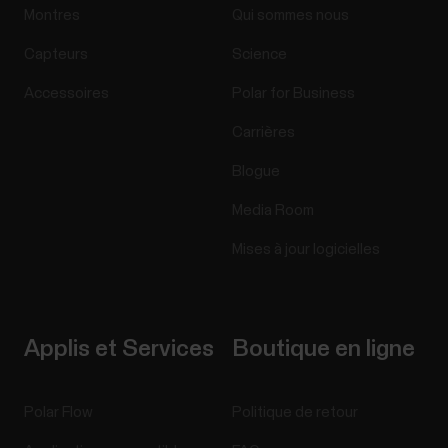
Montres
Qui sommes nous
Capteurs
Science
Accessoires
Polar for Business
Carrières
Blogue
Media Room
Mises à jour logicielles
Applis et Services
Boutique en ligne
Polar Flow
Politique de retour